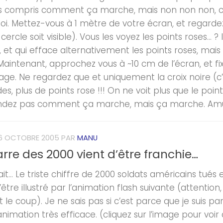
as compris comment ça marche, mais non non non, c
oi. Mettez-vous à 1 mètre de votre écran, et regarde
 cercle soit visible). Vous les voyez les points roses… ? 
 et qui efface alternativement les points roses, mais u
Maintenant, approchez vous à ~10 cm de l’écran, et fix
mage. Ne regardez que et uniquement la croix noire (c’
s, plus de points rose !!! On ne voit plus que le poin
dez pas comment ça marche, mais ça marche. Amu
6 OCTOBRE 2005
PAR
MANU
rre des 2000 vient d’être franchie…
fait… Le triste chiffre de 2000 soldats américains tué
’être illustré par l’animation flash suivante (attentio
 le coup). Je ne sais pas si c’est parce que je suis parti
nimation très efficace. (cliquez sur l’image pour voir 