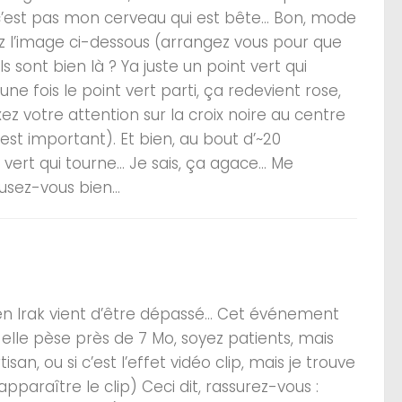
’est pas mon cerveau qui est bête… Bon, mode
z l’image ci-dessous (arrangez vous pour que
Ils sont bien là ? Ya juste un point vert qui
ne fois le point vert parti, ça redevient rose,
ez votre attention sur la croix noire au centre
est important). Et bien, au bout d’~20
t vert qui tourne… Je sais, ça agace… Me
sez-vous bien…
s en Irak vient d’être dépassé… Cet événement
n, elle pèse près de 7 Mo, soyez patients, mais
san, ou si c’est l’effet vidéo clip, mais je trouve
apparaître le clip) Ceci dit, rassurez-vous :