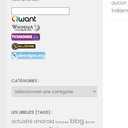
aucun d
Irakie
CATÉGORIES :
Catégories
:
LES LIBELLÉS (TAGS) :
blog
android
actualité
banques
Bonne