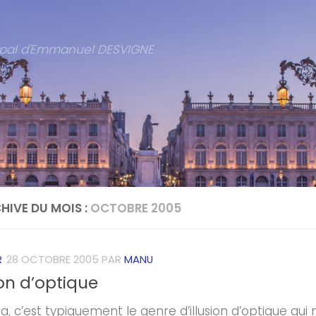
cipal d'Emmanuel DESVIGNE
HIVE DU MOIS :
OCTOBRE 2005
R
28 OCTOBRE 2005
PAR
MANU
ion d’optique
 ça, c’est typiquement le genre d’illusion d’optique qu