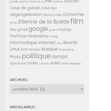
Ciné
concert
année
chaîne
Chomsky
Cinéma
Coup de gueule
crise
DRM
Economie
dégooglelisation
démocratie
film
Etienne de la Boétie
email
google
gmail
hadopi
fête
guerre
Humour
hédonisme
imap
Internet
liberté
informatique
Jeu
Linux
Musique
livre
Mobile
Philosophie
politique
roman
Photo
vidéo
thriller
Spectacle
web
Ubuntu
écologie
ARCHIVES :
Archives
:
MISCELLANEUS :