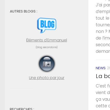
J’ai p
AUTRES BLOGS :
d’empl
tout le
tourne,
non ? 
de l’i
Éléments d'Emmanuel
seconde
(blog secondaire)
deman
NEWS
2
La ba
Une photo par jour
C’est 
vient d
ça vaut
cette a
RECHERCHES :