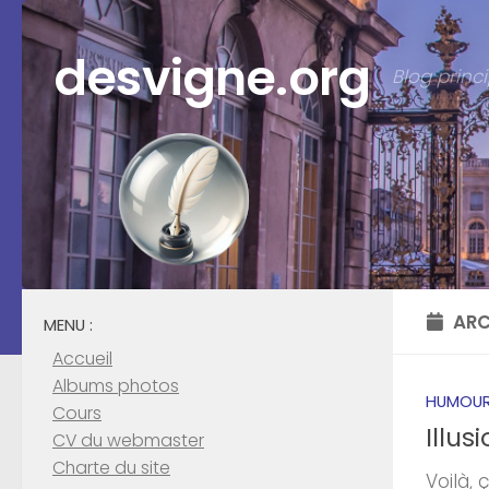
Skip to content
desvigne.org
Blog prin
ARC
MENU :
Accueil
Albums photos
HUMOU
Cours
Illus
CV du webmaster
Charte du site
Voilà,