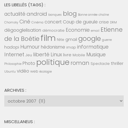
LES LIBELLÉS (TAGS) :
blog
android
actualité
banques
Bonne année
chaîne
Ciné
concert
Coup de gueule
crise
Chomsky
Cinéma
DRM
Etienne
Economie
dégooglelisation
démocratie
email
film
google
de la Boétie
gmail
fête
guerre
Humour
informatique
hédonisme
hadopi
imap
Internet
liberté
Linux
Musique
livre
Jeu
Mobile
politique
roman
Photo
thriller
Spectacle
Philosophie
vidéo
web
Ubuntu
écologie
ARCHIVES :
Archives
:
MISCELLANEUS :