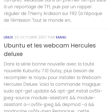
à un reportage de TF1, puis par un rappel
régulier de Thierry Ardisson sur FR2 (à l’époque
de l’émission "tout le monde en...
LINUX
23 OCTOBRE 2007
PAR
MANU
Ubuntu et les webcam Hercules
deluxe
Dans la série bonne nouvelle avec la toute
nouvelle Kubuntu 7.10 Gutsy, plus besoin de
recompiler le noyau pour installer la Webcam
Hercules Deluxe. Voici la commande magique :
sudo apt-get update && apt-get install ov51x-
jpeg-source module-assistant && module-
assistant a-i ov51x-jpeg && depmod -a &&
modprobe ov51x-jpeg Remarque : cette