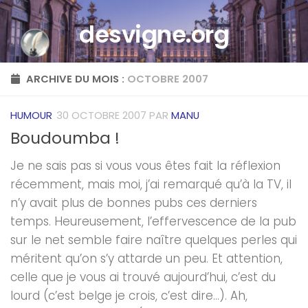
Skip to content
desvigne.org
ARCHIVE DU MOIS :
OCTOBRE 2007
HUMOUR
30 OCTOBRE 2007
PAR
MANU
Boudoumba !
Je ne sais pas si vous vous êtes fait la réflexion
récemment, mais moi, j’ai remarqué qu’à la TV, il
n’y avait plus de bonnes pubs ces derniers
temps. Heureusement, l’effervescence de la pub
sur le net semble faire naître quelques perles qui
méritent qu’on s’y attarde un peu. Et attention,
celle que je vous ai trouvé aujourd’hui, c’est du
lourd (c’est belge je crois, c’est dire…). Ah,