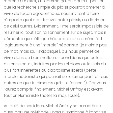
marche ! En effet, dit comme ça, on pourrait penser
que la recherche simple du plaisir pourrait amener à
vivre de façon égocentrique, nous invitant à faire
n’importe quoi pour trouver notre plaisir, au détriment
de celui autres. Évidemment, il me serait impossible de
résumer ici tout son raisonnement sur ce sujet, mais il
démontre que l’éthique hédoniste nous amène fort
logiquement à une "morale" hédoniste (je n’aime pas
ce mot, mais ici, il s’applique), qui nous permet de
vivre dans de bien meilleures conditions que celles,
asservissantes, induites par les religions ou les lois du
plus fort inhérentes au capitalisme libéral (cette
morale hédoniste qui pourrait se résumer par "fait aux
autres ce que tu aimerais qu’ils te fassent"). Car vous
l’aurez compris, finalement, Michel Onfray est avant
tout un Humaniste (notez la majuscule).
Au delà de ses idées, Michel Onfray se caractérise
aussi par une méthode. Lorsqu’il s’adonne à l’analyse