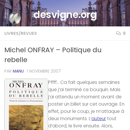
Skip to content
desvigne.org
LIVRES/REVUES
9
Michel ONFRAY – Politique du
rebelle
PAR
MANU
·
1 NOVEMBRE 2007
Pffff… Ca fait quelques semaines
que j’ai terminé ce bouquin. Mais
j’ai attendu un moment avant de
poster un billet sur cet ouvrage. En
effet, pour le coup, je m’attaque à
deux monuments. L’
auteur
tout
d’abord, le livre ensuite. Alors,