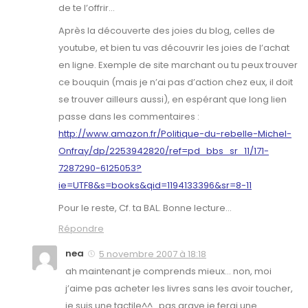
de te l’offrir…
Après la découverte des joies du blog, celles de
youtube, et bien tu vas découvrir les joies de l’achat
en ligne. Exemple de site marchant ou tu peux trouver
ce bouquin (mais je n’ai pas d’action chez eux, il doit
se trouver ailleurs aussi), en espérant que long lien
passe dans les commentaires :
http://www.amazon.fr/Politique-du-rebelle-Michel-
Onfray/dp/2253942820/ref=pd_bbs_sr_11/171-
7287290-6125053?
ie=UTF8&s=books&qid=1194133396&sr=8-11
Pour le reste, Cf. ta BAL. Bonne lecture…
Répondre
nea
5 novembre 2007 à 18:18
ah maintenant je comprends mieux… non, moi
j’aime pas acheter les livres sans les avoir toucher,
je suis une tactile^^…pas grave je ferai une