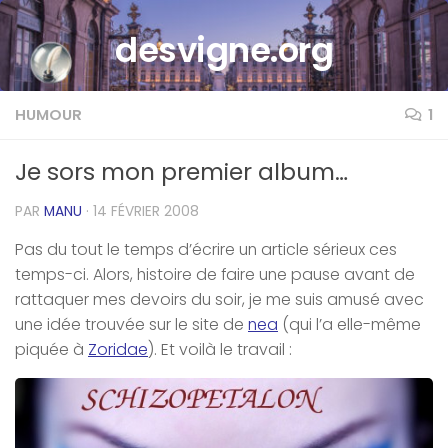
Skip to content
desvigne.org
HUMOUR
1
Je sors mon premier album…
PAR
MANU
·
14 FÉVRIER 2008
Pas du tout le temps d’écrire un article sérieux ces
temps-ci. Alors, histoire de faire une pause avant de
rattaquer mes devoirs du soir, je me suis amusé avec
une idée trouvée sur le site de
nea
(qui l’a elle-même
piquée à
Zoridae
). Et voilà le travail :