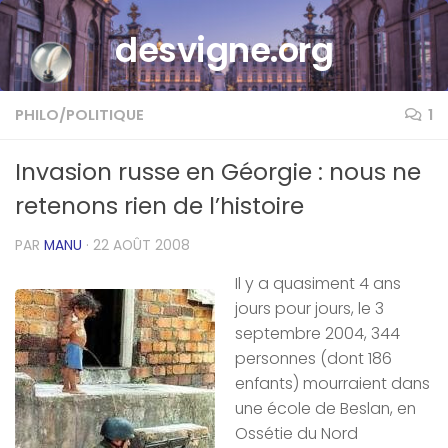
Skip to content
desvigne.org
PHILO/POLITIQUE
1
Invasion russe en Géorgie : nous ne
retenons rien de l’histoire
PAR
MANU
·
22 AOÛT 2008
Il y a quasiment 4 ans
jours pour jours, le 3
septembre 2004, 344
personnes (dont 186
enfants) mourraient dans
une école de Beslan, en
Ossétie du Nord