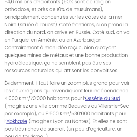
~4,6 millions d’habitants (90% sont de religion
orthodoxe, et près de 10% de musulmans),
principalement concentrés sur les côtes de la mer
Noire (située à l’ouest). Coté frontières, si on prend la
direction du nord, on arrive en Russie. Coté sud, on va
en Turquie, en Arménie, ou en Azerbaïdjan.
Contrairement à mon idée reçue, bien qu’ayant
quelques mines de métaux et une bonne production
hydroélectrique, ça ne semblent pas être ses
ressources naturelles qui attisent les convoitises.
Évidemment, il faut faire un zoom plus grand pour voir
les deux régions qui revendiquent leur indépendance :
4’000 Km²/70’000 habitants pour l’
Ossétie du Sud
(imaginez une ville comme Beauvais ou Villers-le-Sec
par exemple), ou 8’600 Km²/530’000 habitants pour
l’
Abkhazie
(imaginez Lyon ou Nantes). Et elles ne sont
pas très riches de surcroit (un peu d’agriculture, un
peu de tourisme…).