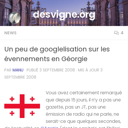
Skip to content
desvigne.org
NEWS
4
Un peu de googlelisation sur les
évennements en Géorgie
PAR
MANU
· PUBLIÉ
3 SEPTEMBRE 2008
· MIS À JOUR
3
SEPTEMBRE 2008
Vous avez certainement remarqué
que depuis 15 jours, il n’y a pas une
gazette, pas un JT, pas une
émission de radio qui ne parle, ne
serait-ce que quelques secondes,