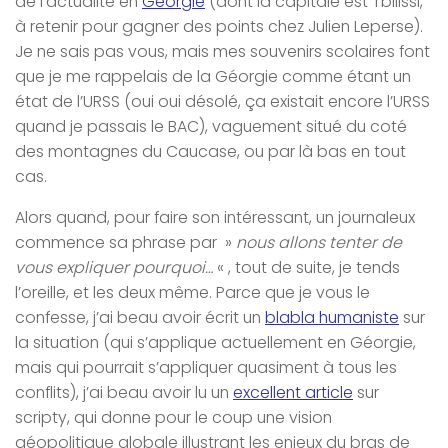
de l’actualité en
Géorgie
(dont la capitale est Tbilissi,
à retenir pour gagner des points chez Julien Leperse).
Je ne sais pas vous, mais mes souvenirs scolaires font
que je me rappelais de la Géorgie comme étant un
état de l’URSS (oui oui désolé, ça existait encore l’URSS
quand je passais le BAC), vaguement situé du coté
des montagnes du Caucase, ou par là bas en tout
cas.
Alors quand, pour faire son intéressant, un journaleux
commence sa phrase par »
nous allons tenter de
vous expliquer pourquoi…
« , tout de suite, je tends
l’oreille, et les deux même. Parce que je vous le
confesse, j’ai beau avoir écrit un
blabla humaniste
sur
la situation (qui s’applique actuellement en Géorgie,
mais qui pourrait s’appliquer quasiment à tous les
conflits), j’ai beau avoir lu un
excellent article
sur
scripty, qui donne pour le coup une vision
géopolitique globale illustrant les enjeux du bras de