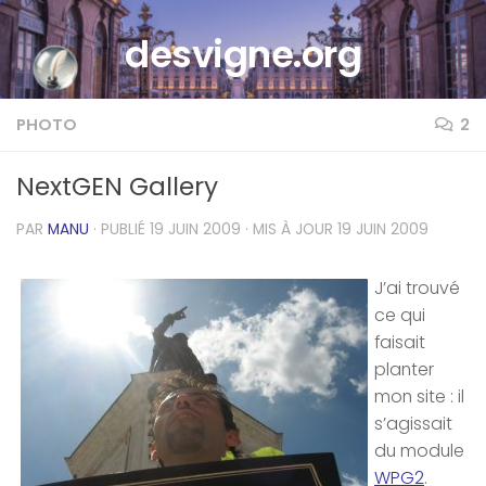
Skip to content
desvigne.org
PHOTO
2
NextGEN Gallery
PAR
MANU
· PUBLIÉ
19 JUIN 2009
· MIS À JOUR
19 JUIN 2009
J’ai trouvé
ce qui
faisait
planter
mon site : il
s’agissait
du module
WPG2
.