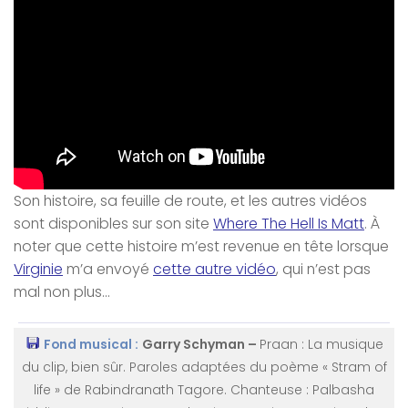
Son histoire, sa feuille de route, et les autres vidéos
sont disponibles sur son site
Where The Hell Is Matt
. À
noter que cette histoire m’est revenue en tête lorsque
Virginie
m’a envoyé
cette autre vidéo
, qui n’est pas
mal non plus…
Fond musical :
Garry Schyman –
Praan
: La musique
du clip, bien sûr. Paroles adaptées du poème « Stram of
life » de Rabindranath Tagore. Chanteuse : Palbasha