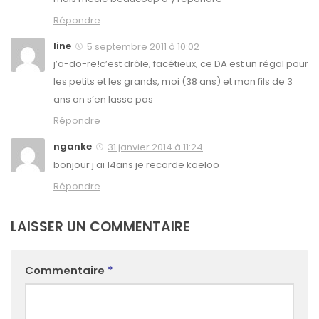
Répondre
line
5 septembre 2011 à 10:02
j’a-do-re!c’est drôle, facétieux, ce DA est un régal pour
les petits et les grands, moi (38 ans) et mon fils de 3
ans on s’en lasse pas
Répondre
nganke
31 janvier 2014 à 11:24
bonjour j ai 14ans je recarde kaeloo
Répondre
LAISSER UN COMMENTAIRE
Commentaire
*