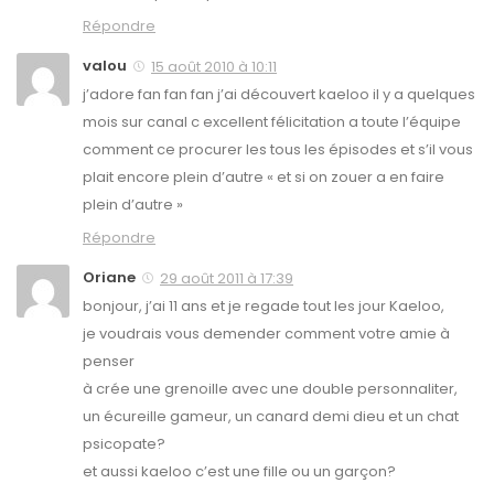
Répondre
valou
15 août 2010 à 10:11
j’adore fan fan fan j’ai découvert kaeloo il y a quelques
mois sur canal c excellent félicitation a toute l’équipe
comment ce procurer les tous les épisodes et s’il vous
plait encore plein d’autre « et si on zouer a en faire
plein d’autre »
Répondre
Oriane
29 août 2011 à 17:39
bonjour, j’ai 11 ans et je regade tout les jour Kaeloo,
je voudrais vous demender comment votre amie à
penser
à crée une grenoille avec une double personnaliter,
un écureille gameur, un canard demi dieu et un chat
psicopate?
et aussi kaeloo c’est une fille ou un garçon?