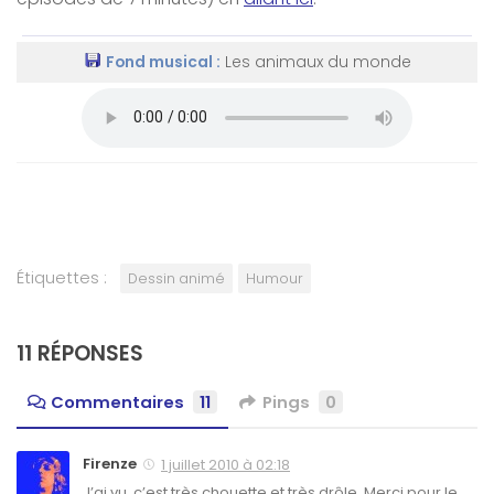
Fond musical :
Les animaux du monde
Étiquettes :
Dessin animé
Humour
11 RÉPONSES
Commentaires
11
Pings
0
Firenze
1 juillet 2010 à 02:18
J’ai vu, c’est très chouette et très drôle. Merci pour le