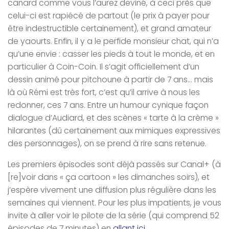
canard comme vous l’aurez deviné, à ceci près que
celui-ci est rapiécé de partout (le prix à payer pour
être indestructible certainement), et grand amateur
de yaourts. Enfin, il y a le perfide monsieur chat, qui n’a
qu’une envie : casser les pieds à tout le monde, et en
particulier à Coin-Coin. Il s’agit officiellement d’un
dessin animé pour pitchoune à partir de 7 ans… mais
là où Rémi est très fort, c’est qu’il arrive à nous les
redonner, ces 7 ans. Entre un humour cynique façon
dialogue d’Audiard, et des scènes « tarte à la crème »
hilarantes (dû certainement aux mimiques expressives
des personnages), on se prend à rire sans retenue.
Les premiers épisodes sont déjà passés sur Canal+ (à
[re]voir dans « ça cartoon » les dimanches soirs), et
j’espère vivement une diffusion plus régulière dans les
semaines qui viennent. Pour les plus impatients, je vous
invite à aller voir le pilote de la série (qui comprend 52
épisodes de 7 minutes) en
allant
ici
.