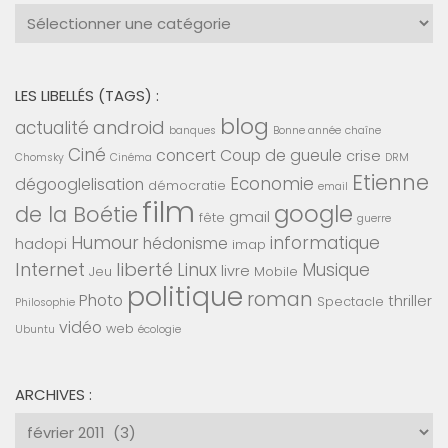
Catégories
:
LES LIBELLÉS (TAGS) :
blog
android
actualité
banques
Bonne année
chaîne
Ciné
concert
Coup de gueule
crise
Chomsky
Cinéma
DRM
Etienne
Economie
dégooglelisation
démocratie
email
film
google
de la Boétie
gmail
fête
guerre
Humour
informatique
hédonisme
hadopi
imap
Internet
liberté
Linux
Musique
livre
Jeu
Mobile
politique
roman
Photo
thriller
Spectacle
Philosophie
vidéo
web
Ubuntu
écologie
ARCHIVES :
Archives