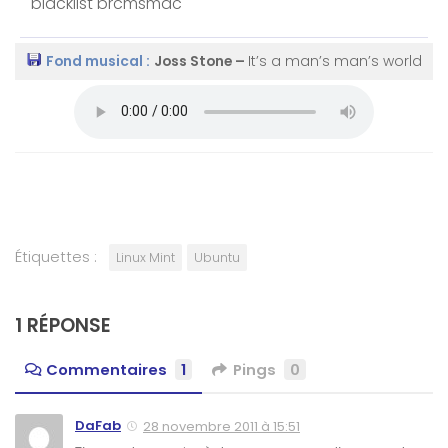
blacklist brcmsmac
Fond musical :
Joss Stone –
It’s a man’s man’s world
Étiquettes :
Linux Mint
Ubuntu
1 RÉPONSE
Commentaires
1
Pings
0
DaFab
28 novembre 2011 à 15:51