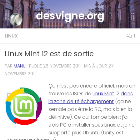
Skip to content
desvigne.org
LINUX
1
Linux Mint 12 est de sortie
PAR
MANU
· PUBLIÉ
26 NOVEMBRE 2011
· MIS À JOUR
27
NOVEMBRE 2011
Ça n’est pas encore officiel, mais on
trouve les ISOs de
Linux Mint
12
dans
la zone de téléchargement
(ça ne
semble pas être la RC, mais bien la
définitive). Ce qui tombe bien : j’ai
trois PC à installer sous Linux, et je ne
supporte plus Ubuntu (Unity est