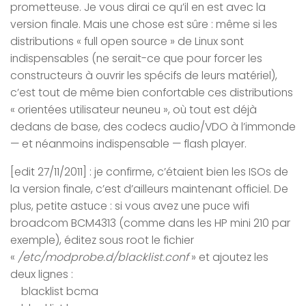
prometteuse. Je vous dirai ce qu’il en est avec la
version finale. Mais une chose est sûre : même si les
distributions « full open source » de Linux sont
indispensables (ne serait-ce que pour forcer les
constructeurs à ouvrir les spécifs de leurs matériel),
c’est tout de même bien confortable ces distributions
« orientées utilisateur neuneu », où tout est déjà
dedans de base, des codecs audio/VDO à l’immonde
— et néanmoins indispensable — flash player.
[edit 27/11/2011] : je confirme, c’étaient bien les ISOs de
la version finale, c’est d’ailleurs maintenant officiel. De
plus, petite astuce : si vous avez une puce wifi
broadcom BCM4313 (comme dans les HP mini 210 par
exemple), éditez sous root le fichier
«
/etc/modprobe.d/blacklist.conf
» et ajoutez les
deux lignes :
blacklist bcma