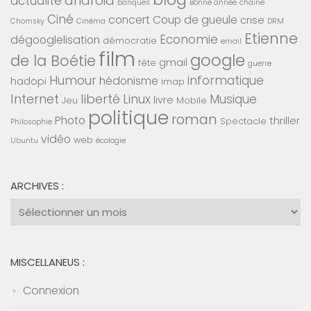
android
actualité
banques
Bonne année
chaîne
Ciné
concert
Coup de gueule
crise
Chomsky
Cinéma
DRM
Etienne
Economie
dégooglelisation
démocratie
email
film
google
de la Boétie
gmail
fête
guerre
Humour
informatique
hédonisme
hadopi
imap
Internet
liberté
Linux
Musique
livre
Jeu
Mobile
politique
roman
Photo
thriller
Spectacle
Philosophie
vidéo
web
Ubuntu
écologie
ARCHIVES :
Archives
:
MISCELLANEUS :
Connexion