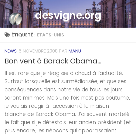
Skip to content
desvigne.org
ÉTIQUETÉ :
ETATS-UNIS
NEWS
5 NOVEMBRE 2008
PAR
MANU
Bon vent à Barack Obama…
Il est rare que je réagisse à chaud à l’actualité.
Surtout lorsqu’elle est surmédiatisée, et que ses
conséquences dans notre vie de tous les jours
seront minimes. Mais une fois n’est pas coutume,
je voulais réagir à l’accession à la maison
blanche de Barack Obama. J’ai souvent martelé
le fait que si je détestais leur ancien président (et
plus encore, les néocons qui apparaissaient