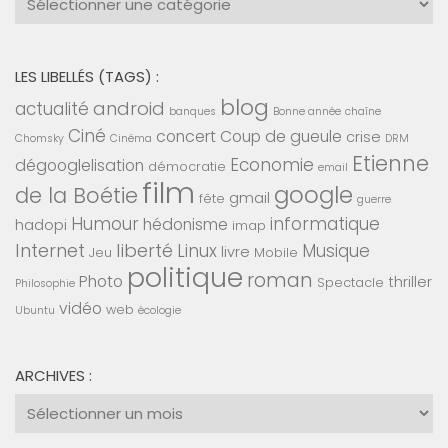
:
LES LIBELLÉS (TAGS) :
blog
android
actualité
banques
Bonne année
chaîne
Ciné
concert
Coup de gueule
crise
Chomsky
Cinéma
DRM
Etienne
Economie
dégooglelisation
démocratie
email
film
google
de la Boétie
gmail
fête
guerre
Humour
informatique
hédonisme
hadopi
imap
Internet
liberté
Linux
Musique
livre
Jeu
Mobile
politique
roman
Photo
thriller
Spectacle
Philosophie
vidéo
web
Ubuntu
écologie
ARCHIVES :
Archives
: