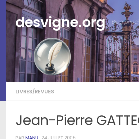
Skip to content
desvigne.org
Blog prin
LIVRES/REVUES
Jean-Pierre GATTE
PAR
MANU
·
24 JUILLET 2005