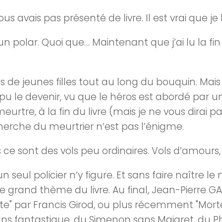
us avais pas présenté de livre. Il est vrai que j
 polar. Quoi que… Maintenant que j’ai lu la fin du 
es de jeunes filles tout au long du bouquin. Mai
t pu le devenir, vu que le héros est abordé par un 
meurtre, à la fin du livre (mais je ne vous dirai p
herche du meurtrier n’est pas l’énigme.
 Mais ce sont des vols peu ordinaires. Vols d’amours
n seul policier n’y figure. Et sans faire naître 
le grand thème du livre. Au final, Jean-Pierre 
te" par Francis Girod, ou plus récemment "Mort
sans fantastique, du Simenon sans Maigret, du P