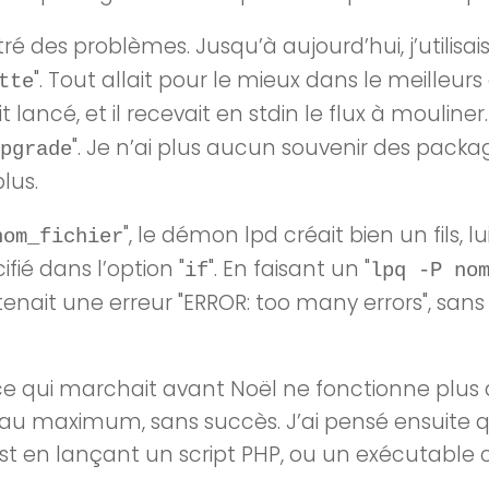
ré des problèmes. Jusqu’à aujourd’hui, j’utilisais
". Tout allait pour le mieux dans le meilleur
tte
it lancé, et il recevait en
stdin
le flux à mouliner. 
". Je n’ai plus aucun souvenir des package
pgrade
lus.
", le démon
lpd
créait bien un fils, l
nom_fichier
fié dans l’option "
". En faisant un "
if
lpq -P no
enait une erreur "
ERROR: too many errors
", san
qui marchait avant Noël ne fonctionne plus ap
ts au maximum, sans succès. J’ai pensé ensuite
un test en lançant un script PHP, ou un exécutab