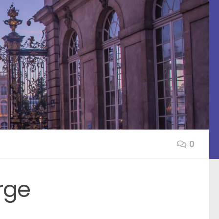
0
rge