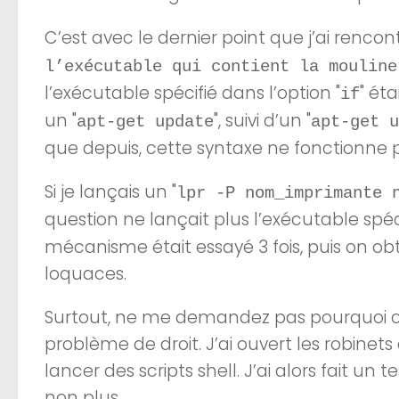
C’est avec le dernier point que j’ai rencont
l’exécutable qui contient la mouline
l’exécutable spécifié dans l’option "
" éta
if
un "
", suivi d’un "
apt-get update
apt-get u
que depuis, cette syntaxe ne fonctionne p
Si je lançais un "
lpr -P nom_imprimante 
question ne lançait plus l’exécutable spéci
mécanisme était essayé 3 fois, puis on obt
loquaces.
Surtout, ne me demandez pas pourquoi ce 
problème de droit. J’ai ouvert les robine
lancer des scripts shell. J’ai alors fait 
non plus.