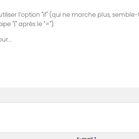
 utiliser l’option "if" (qui ne marche plus, semble-t-
ipe "|" après le "=").
our…
E-mail
*