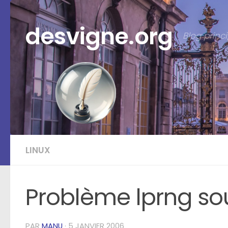
Skip to content
desvigne.org
Blog prin
LINUX
Problème lprng sou
PAR
MANU
·
5 JANVIER 2006