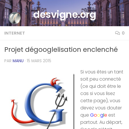
Skip to content
desvigne.org
INTERNET
0
Projet dégooglelisation enclenché
PAR
MANU
·
15 MARS 2015
Si vous êtes un tant
soit peu connecté
(ce qui doit être le
cas si vous lisez
cette page), vous
devez vous douter
que
G
o
o
g
l
e
est
partout. Au départ,