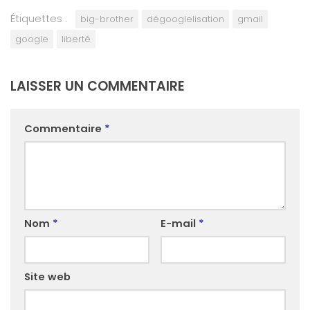
Étiquettes :
big-brother
dégooglelisation
gmail
google
liberté
LAISSER UN COMMENTAIRE
Commentaire
*
Nom
*
E-mail
*
Site web