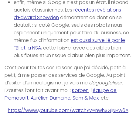
enfin, même si Google n’est pas un état, il répond
aux lois étasuniennes. Les
récentes révélations
d’Edward Snowden
démontrent ce dont on se
doutait : si coté Google, seuls des robots nous
espionnent uniquement pour faire du business, ce
même flux d’information
est aussi surveillé par le
FBI et la NSA
, cette fois-ci avec des cibles bien
plus floues et un risque d’abus bien plus important.
C’est pour toutes ces raisons que j’ai décidé, petit à
petit, à me passer des services de Google. Au point
d’usiter d’un néologisme : je vais me
dégoogleliser
.
D’autres l’ont fait avant moi :
Korben
, l’
équipe de
Framasoft
,
Aurélien Dumaine
,
Sam & Max
, etc.
https://www.youtube.com/watch?v=nwhSGjNHw6A