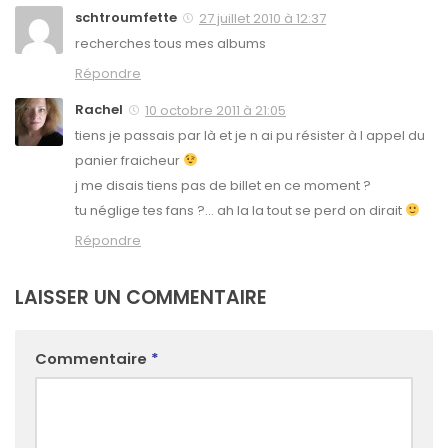
schtroumfette
27 juillet 2010 à 12:37
recherches tous mes albums
Répondre
Rachel
10 octobre 2011 à 21:05
tiens je passais par là et je n ai pu résister à l appel du
panier fraicheur
j me disais tiens pas de billet en ce moment ?
tu néglige tes fans ?… ah la la tout se perd on dirait
Répondre
LAISSER UN COMMENTAIRE
Commentaire
*