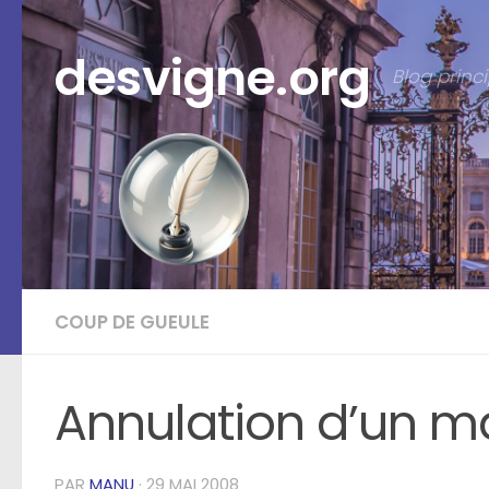
Skip to content
desvigne.org
Blog prin
COUP DE GUEULE
Annulation d’un ma
PAR
MANU
·
29 MAI 2008