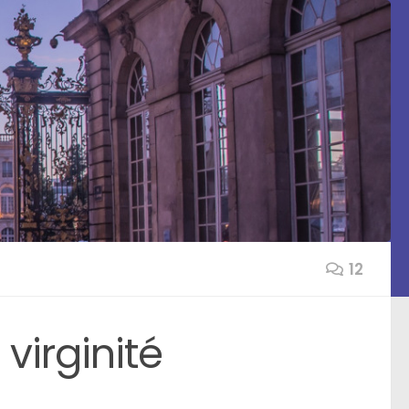
12
virginité