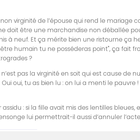
non virginité de l’épouse qui rend le mariag
emme doit être une marchandise non déballée p
is à neuf. Et ça mérite bien une ristourne ça 
e humain tu ne posséderas point", ça fait froi
trogrades ?
t pas la virginité en soit qui est cause de nulli
ui oui, tu as bien lu : on lui a menti le pauvre !
assidu : si la fille avait mis des lentilles bleues
nsonge lui permettrait-il aussi d’annuler l’acte