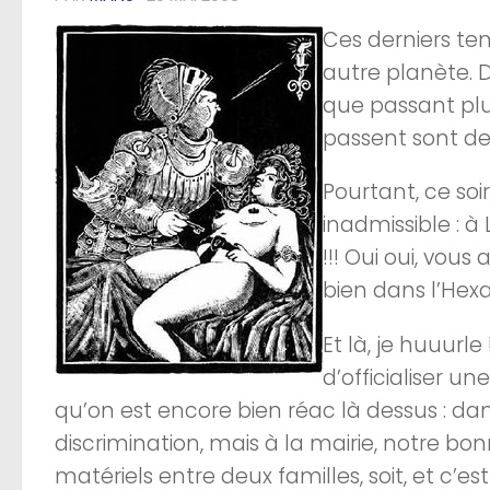
Ces derniers te
autre planète. D
que passant plus
passent sont des
Pourtant, ce soir
inadmissible : à
!!! Oui oui, vous
bien dans l’Hex
Et là, je huuurle 
d’officialiser 
qu’on est encore bien réac là dessus : da
discrimination, mais à la mairie, notre bon
matériels entre deux familles, soit, et c