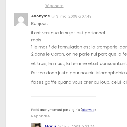
Répondre
Anonyme
31 mai 2008 à 07:49
Bonjour,
Il est vrai que le sujet est pationnel
mais
1 le motif de l’annulation est la tromperie, do
2 dans le Coran, on ne parle nul part que la f
et trois, le must, la femme était conscentant
Est-ce donc juste pour nourrir l’islamophobie
faites gaffe quand vous crier au loup, celui-ci 
Posté anonymement par
virginie
(
site web
)
Répondre
Manu
1 juin 2008 à 23:26