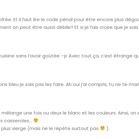
ltée. Et il faut lire le code pénal pour être encore plus dégou
nt on peut être aussi débile? Et si je fais croire que je sai
uisine sans l’avoir goûtée :-p Avec tout ça, c’est étrange q
ons bleu je sais pas les faire. Ah oui j’ai compris, tu ne te 
n mélange une fois ou deux le blanc et les couleurs. Ainsi, on
les casseroles…
is plus vierge (mais ne le répète surtout pas
).