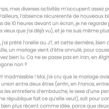
mps, mes diverses activités m’occupent assez po
’ailleurs, l’absence récurerente de nouveaux bil
 de 10 heures devant un écran, je ne regarde pl
 vieux que j’ai déjà vu), et je ne suis même plus 
, j’ai prêté l’oreille au JT, et cette dernière, bien
 Lille, un mariage vient d’être annulé, pour cau
 avez bien lu. Ca ne se passe pas en Iran, en Afgha
agone non ?
!!! Inadmissible ! Moi, j’ai cru que le mariage avai
une union entre deux êtres (enfin, en France, 
ns les entretiens d’embauche, le sexe d’une per
ne république fait ce qu’elle veut), soit pour co
’est bien plus récent comme idée, parce que deu