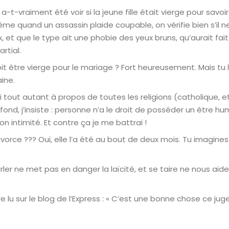
t-vraiment été voir si la jeune fille était vierge pour savoir s
e quand un assassin plaide coupable, on vérifie bien s’il ne
, et que le type ait une phobie des yeux bruns, qu’aurait fait
rtial.
it être vierge pour le mariage ? Fort heureusement. Mais tu le 
ine.
 ai tout autant à propos de toutes les religions (catholique
ond, j’insiste : personne n’a le droit de posséder un être hum
n intimité. Et contre ça je me battrai !
orce ??? Oui, elle l’a été au bout de deux mois. Tu imagin
parler ne met pas en danger la laïcité, et se taire ne nous 
e lu sur le blog de l’Express : « C’est une bonne chose ce j