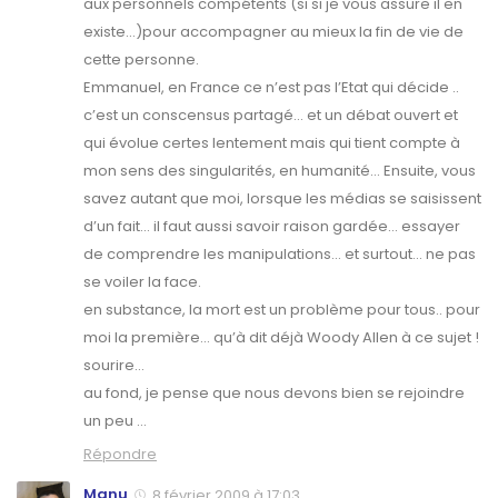
aux personnels compétents (si si je vous assure il en
existe…)pour accompagner au mieux la fin de vie de
cette personne.
Emmanuel, en France ce n’est pas l’Etat qui décide ..
c’est un conscensus partagé… et un débat ouvert et
qui évolue certes lentement mais qui tient compte à
mon sens des singularités, en humanité… Ensuite, vous
savez autant que moi, lorsque les médias se saisissent
d’un fait… il faut aussi savoir raison gardée… essayer
de comprendre les manipulations… et surtout… ne pas
se voiler la face.
en substance, la mort est un problème pour tous.. pour
moi la première… qu’à dit déjà Woody Allen à ce sujet !
sourire…
au fond, je pense que nous devons bien se rejoindre
un peu …
Répondre
Manu
8 février 2009 à 17:03