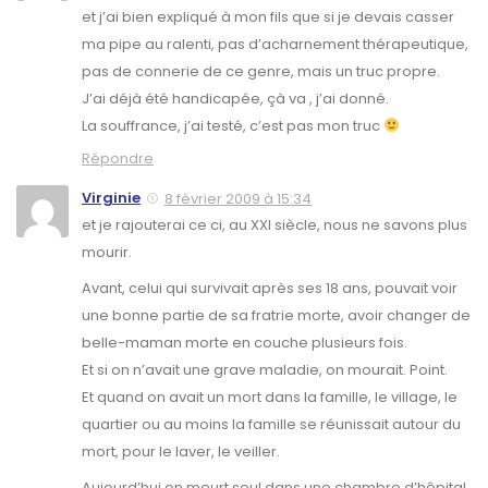
et j’ai bien expliqué à mon fils que si je devais casser
ma pipe au ralenti, pas d’acharnement thérapeutique,
pas de connerie de ce genre, mais un truc propre.
J’ai déjà été handicapée, çà va , j’ai donné.
La souffrance, j’ai testé, c’est pas mon truc
Répondre
Virginie
8 février 2009 à 15:34
et je rajouterai ce ci, au XXI siècle, nous ne savons plus
mourir.
Avant, celui qui survivait après ses 18 ans, pouvait voir
une bonne partie de sa fratrie morte, avoir changer de
belle-maman morte en couche plusieurs fois.
Et si on n’avait une grave maladie, on mourait. Point.
Et quand on avait un mort dans la famille, le village, le
quartier ou au moins la famille se réunissait autour du
mort, pour le laver, le veiller.
Aujourd’hui on meurt seul dans une chambre d’hôpital