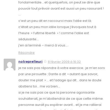
fondamentale… et quelquefois, on peut se dire que
pouvoir tout prévoir avant est aussi un peu rassurant !
…
c’est un peu dit en raccourci mais l’idée est là.
c’était un peu mon idée lorsque j’évoquais tout à
l’heure » l’ultime liberté » ! comme l’idée est
séduisante…
j’en ai terminé – merci à vous…
Répondre
notreprefleuri
8 février 2009 à 16:32
je ne sais pas répondre à votre exercice.. je m’en sors
par une pirouette : Dante a dit » autant que savoir,
douter me plait » … et l’adage qui dit… dans le doute
abstiens toi… me va bien…
si je ne sais pas ce que la personne agonisante
souhaiterait, je m’abstiendrai de ce que cette même
personne aurait pu espérer avant… et je me rallierai