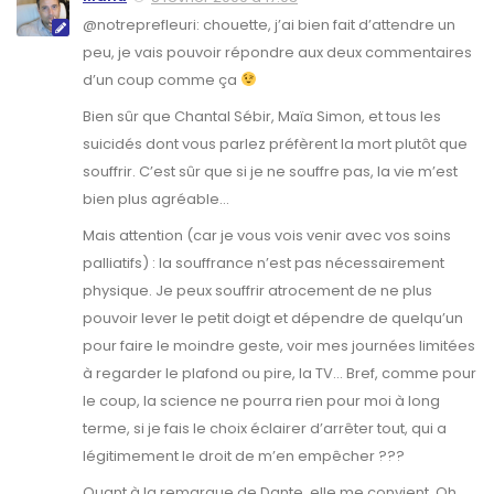
@notreprefleuri: chouette, j’ai bien fait d’attendre un
peu, je vais pouvoir répondre aux deux commentaires
d’un coup comme ça
Bien sûr que Chantal Sébir, Maïa Simon, et tous les
suicidés dont vous parlez préfèrent la mort plutôt que
souffrir. C’est sûr que si je ne souffre pas, la vie m’est
bien plus agréable…
Mais attention (car je vous vois venir avec vos soins
palliatifs) : la souffrance n’est pas nécessairement
physique. Je peux souffrir atrocement de ne plus
pouvoir lever le petit doigt et dépendre de quelqu’un
pour faire le moindre geste, voir mes journées limitées
à regarder le plafond ou pire, la TV… Bref, comme pour
le coup, la science ne pourra rien pour moi à long
terme, si je fais le choix éclairer d’arrêter tout, qui a
légitimement le droit de m’en empêcher ???
Quant à la remarque de Dante, elle me convient. Oh