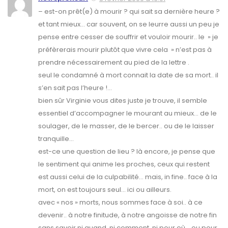
– est-on prêt(e) à mourir ? qui sait sa dernière heure ?
et tant mieux… car souvent, on se leurre aussi un peu je
pense entre cesser de souffrir et vouloir mourir.. le » je
préfèrerais mourir plutôt que vivre cela » n’est pas à
prendre nécessairement au pied de la lettre .
seul le condamné à mort connait la date de sa mort.. il
s’en sait pas l’heure !…
bien sûr Virginie vous dites juste je trouve, il semble
essentiel d’accompagner le mourant au mieux… de le
soulager, de le masser, de le bercer.. ou de le laisser
tranquille…
est-ce une question de lieu ? là encore, je pense que
le sentiment qui anime les proches, ceux qui restent
est aussi celui de la culpabilité… mais, in fine.. face à la
mort, on est toujours seul… ici ou ailleurs.
avec « nos » morts, nous sommes face à soi.. à ce
devenir.. à notre finitude, à notre angoisse de notre fin
sans savoir ni quand, ni comment, ni pour où… ou pour