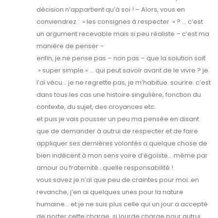
décision n’appartient qu’à soi ! – Alors, vous en
conviendrez : » les consignes à respecter » ? … c’est
un argument recevable mais si peu réaliste – c’est ma
manière de penser –
enfin, je ne pense pas – non pas – que la solution soit
» super simple « … qui peut savoir avant de le vivre ? je
l’ai vécu… je ne regrette pas, je m’habitue. sourire. c’est
dans tous les cas une histoire singulière, fonction du
contexte, du sujet, des croyances etc.
et puis je vais pousser un peu ma pensée en disant
que de demander à autrui de respecter et de faire
appliquer ses dernières volontés a quelque chose de
bien indécent à mon sens voire d’égoïste… même par
amour ou fraternité…quelle responsabilité !
vous savez je n’ai que peu de craintes pour moi..en
revanche, j’en ai quelques unes pour la nature
humaine… et je ne suis plus celle qui un jour a accepté
de porter cette charge, si lourde charge pour autrui…