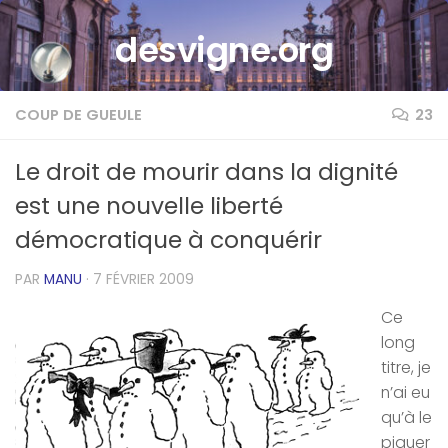
Skip to content
desvigne.org
COUP DE GUEULE
23
Le droit de mourir dans la dignité
est une nouvelle liberté
démocratique à conquérir
PAR
MANU
·
7 FÉVRIER 2009
Ce
long
titre, je
n’ai eu
qu’à le
piquer