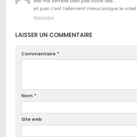
elle me semble bien jolie votre ville….
et puis c’est tellement mieux lorsque le soleil
Répondre
LAISSER UN COMMENTAIRE
Commentaire
*
Nom
*
Site web