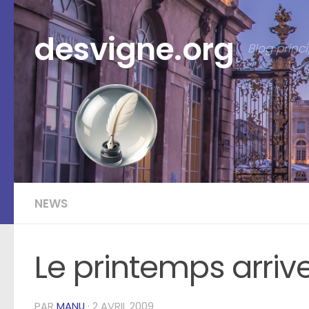
Skip to content
desvigne.org
Blog prin
NEWS
Le printemps arri
PAR
MANU
·
2 AVRIL 2009