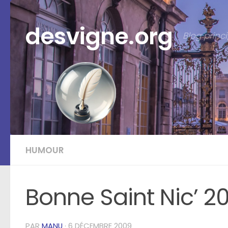
Skip to content
desvigne.org
Blog prin
HUMOUR
Bonne Saint Nic’ 2
PAR
MANU
·
6 DÉCEMBRE 2009