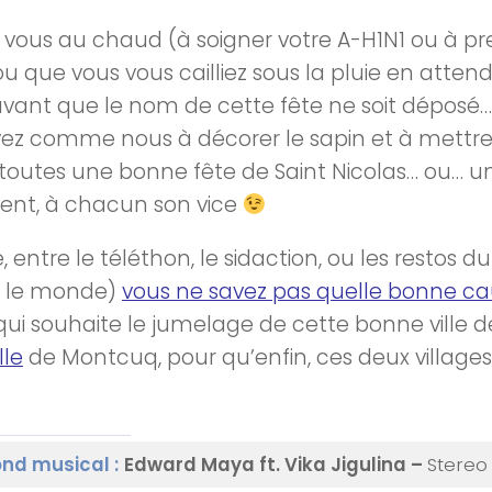
vous au chaud (à soigner votre A-H1N1 ou à pre
 ou que vous vous cailliez sous la pluie en atte
(avant que le nom de cette fête ne soit déposé… 
ez comme nous à décorer le sapin et à mettre d
 toutes une
bonne fête de Saint Nicolas
… ou… u
ment, à chacun son vice
, entre le téléthon, le sidaction, ou les restos 
ut le monde)
vous ne savez pas quelle bonne c
ui souhaite le jumelage de cette bonne ville d
lle
de Montcuq, pour qu’enfin, ces deux village
nd musical :
Edward Maya ft. Vika Jigulina –
Stereo