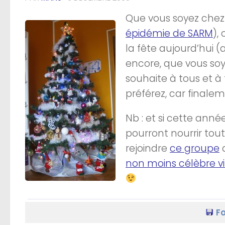
Que vous soyez chez 
épidémie de SARM
),
la fête aujourd’hui 
encore, que vous soy
souhaite à tous et à
préférez, car finale
Nb : et si cette année
pourront nourrir to
rejoindre
ce groupe
q
non moins célèbre vi
Fo