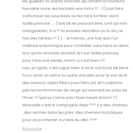
les guèpes ou autres insectes qui aiment la nouriture
humaine voire, les humains eux mms !!! :-)) pas faire
carboniser les saucisses ou les faire tomber dans
ladite pelouse …..( soit dit en passant elles sont qd mm
mangeables, si si !!! tu essuies discrétos ou tu dis j’ai
mis des herbes !!!:) ) ….le hamac, une fois que l’on
maitrise la technique pour s’installer sans faire un demi
tour qui te renvoies aussitot, tjrs sur ladite pelouse,
pour faire une sieste, mmm ui c’est bien !!!!
nan, je rigole, c’est super bien d’avoir son bout de terre
à soi, avoir un arbre ou autre arbuste, pour le voir au fil
des saisons, qqles fleurs pour faire joli, et n’oublions
pas les bonhommes de neige qd viennent les joies de
l’hiver !!! (perso j’aime pas l’hiver beurk et brrrr !!)
laneuville c’est la campagne déjà ??? y’a des champs
, des vaches dans les prés, des chemins bucoliques
pour se promener ou faire du vélo ???
Répondre