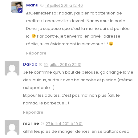
Manu
18 juillet 2011 à 12:46
@Celinextenso : naaan, j’ai bien fait attention de
mettre « Laneuveville-devant-Nancy » sur la carte.
Donc, je suppose que c’est la mairie qui est pointée
ici
Par contre, je t’enverrai en privé l’adresse
réelle, tu es évidemment la bienvenue !!!
Répondre
DaFab
19 juillet 2011 à 22:31
Je te confirme qu’un bout de pelouse, ça change la vie
des loulous, surtout avec balancoire et piscine (même
autoportante…)
Et pour les adultes, c’est pas mal non plus (ah, le
hamac, le barbecue…)
Répondre
marine
27 juillet 2011 à 19:01
ahhh les joies de manger dehors, en se battant avec