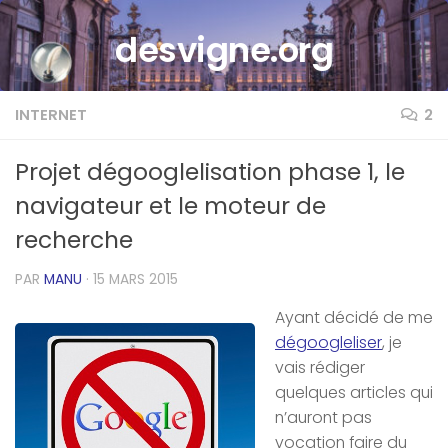
Skip to content
desvigne.org
INTERNET
2
Projet dégooglelisation phase 1, le
navigateur et le moteur de
recherche
PAR
MANU
·
15 MARS 2015
Ayant décidé de me
dégoogleliser
, je
vais rédiger
quelques articles qui
n’auront pas
vocation faire du