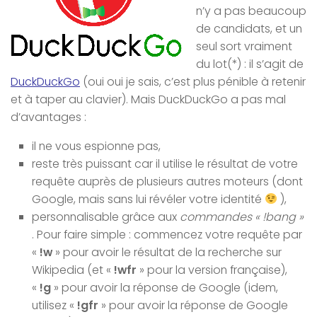
n’y a pas beaucoup
de candidats, et un
seul sort vraiment
du lot(*) : il s’agit de
DuckDuckGo
(oui oui je sais, c’est plus pénible à retenir
et à taper au clavier). Mais DuckDuckGo a pas mal
d’avantages :
il ne vous espionne pas,
reste très puissant car il utilise le résultat de votre
requête auprès de plusieurs autres moteurs (dont
Google, mais sans lui révéler votre identité
),
personnalisable grâce aux
commandes « !bang »
. Pour faire simple : commencez votre requête par
«
!w
» pour avoir le résultat de la recherche sur
Wikipedia (et «
!wfr
» pour la version française),
«
!g
» pour avoir la réponse de Google (idem,
utilisez «
!gfr
» pour avoir la réponse de Google