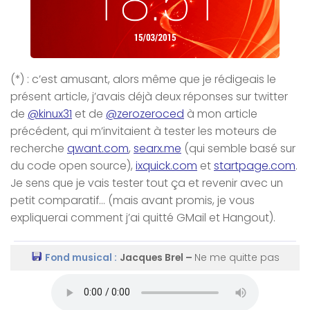
(*) : c’est amusant, alors même que je rédigeais le
présent article, j’avais déjà deux réponses sur twitter
de
@kinux31
et de
@zerozeroced
à mon article
précédent, qui m’invitaient à tester les moteurs de
recherche
qwant.com
,
searx.me
(qui semble basé sur
du code open source),
ixquick.com
et
startpage.com
.
Je sens que je vais tester tout ça et revenir avec un
petit comparatif… (mais avant promis, je vous
expliquerai comment j’ai quitté GMail et Hangout).
Fond musical :
Jacques Brel –
Ne me quitte pas