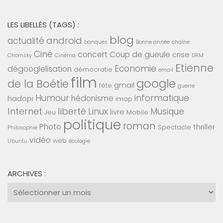
LES LIBELLÉS (TAGS) :
blog
android
actualité
banques
Bonne année
chaîne
Ciné
concert
Coup de gueule
crise
Chomsky
Cinéma
DRM
Etienne
Economie
dégooglelisation
démocratie
email
film
google
de la Boétie
gmail
fête
guerre
Humour
informatique
hédonisme
hadopi
imap
Internet
liberté
Linux
Musique
livre
Jeu
Mobile
politique
roman
Photo
thriller
Spectacle
Philosophie
vidéo
web
Ubuntu
écologie
ARCHIVES :
Archives
: