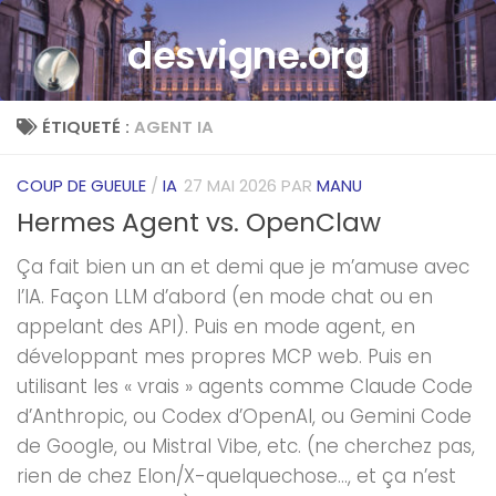
Skip to content
desvigne.org
ÉTIQUETÉ :
AGENT IA
COUP DE GUEULE
/
IA
27 MAI 2026
PAR
MANU
Hermes Agent vs. OpenClaw
Ça fait bien un an et demi que je m’amuse avec
l’IA. Façon LLM d’abord (en mode chat ou en
appelant des API). Puis en mode agent, en
développant mes propres MCP web. Puis en
utilisant les « vrais » agents comme Claude Code
d’Anthropic, ou Codex d’OpenAI, ou Gemini Code
de Google, ou Mistral Vibe, etc. (ne cherchez pas,
rien de chez Elon/X-quelquechose…, et ça n’est