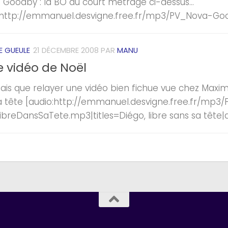
 Goodby : la BO du court métrage ci-dessus…
:http://emmanuel.desvigne.free.fr/mp3/PV_Nova-Goo
E GUEULE
21 DÉCEMBRE 2008
PAR
MANU
e vidéo de Noël
fais que relayer une vidéo bien fichue vue chez Maxime
a tête [audio:http://emmanuel.desvigne.free.fr/mp3/
ibreDansSaTete.mp3|titles=Diégo, libre sans sa tête|a