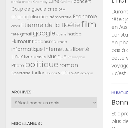
L’ho
Ciné
concert
année
chaîne
Chomsky
Cinéma
Coup de gueule
crise
DRM
Durant
Economie
dégooglelisation
démocratie
tête : 
film
Etienne de la Boétie
en Aust
email
google
gmail
hadopi
consta
fête
guerre
Humour
hédonisme
en phot
imap
Internet
liberté
informatique
pas à d
Jeu
Linux
Musique
livre
cette 
Mobile
Philosophie
politique
roman
voyage
Photo
vidéo
« c’est 
thriller
Spectacle
web
Ubuntu
écologie
ARCHIVES :
HUMOU
Archives
Bonne
:
Et apr
plus d
MISCELLANEUS :