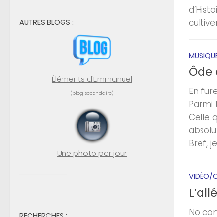
d’Histo
AUTRES BLOGS :
cultiv
MUSIQU
Ôde a
Éléments d'Emmanuel
En fur
(blog secondaire)
Parmi t
Celle q
absolu
Bref, j
Une photo par jour
VIDÉO/C
L’all
No com
RECHERCHES :