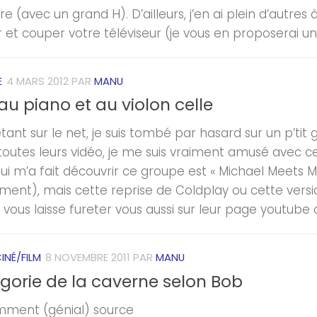
ire (avec un grand H). D’ailleurs, j’en ai plein d’autres
er et couper votre téléviseur (je vous en proposerai 
E
4 MARS 2012
PAR
MANU
u piano et au violon celle
etant sur le net, je suis tombé par hasard sur un p’tit
outes leurs vidéo, je me suis vraiment amusé avec cell
ui m’a fait découvrir ce groupe est « Michael Meets Moz
ment), mais cette reprise de Coldplay ou cette ver
e vous laisse fureter vous aussi sur leur page youtube o
INÉ/FILM
8 NOVEMBRE 2011
PAR
MANU
égorie de la caverne selon Bob
ment (génial) source