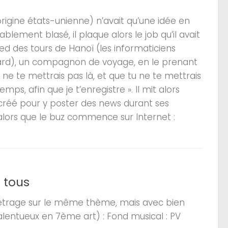
rigine états-unienne) n’avait qu’une idée en
bablement blasé, il plaque alors le job qu’il avait
ied des tours de Hanoï (les informaticiens
hasard), un compagnon de voyage, en le prenant
u ne te mettrais pas là, et que tu ne te mettrais
ps, afin que je t’enregistre ». Il mit alors
e créé pour y poster des news durant ses
 alors que le buz commence sur Internet :
à tous
 métrage sur le même thème, mais avec bien
talentueux en 7ème art) : Fond musical : PV