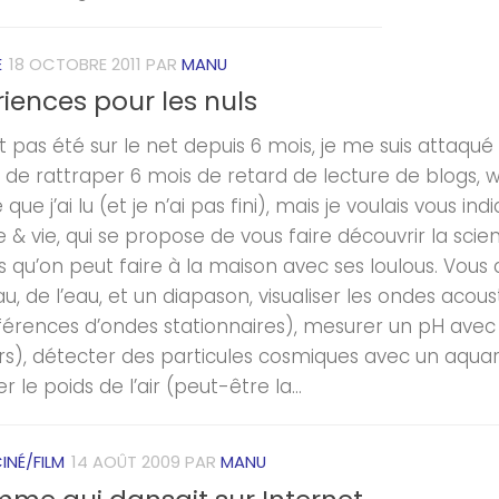
E
18 OCTOBRE 2011
PAR
MANU
iences pour les nuls
 pas été sur le net depuis 6 mois, je me suis attaqué à
 de rattraper 6 mois de retard de lecture de blogs, we
 que j’ai lu (et je n’ai pas fini), mais je voulais vous ind
e & vie, qui se propose de vous faire découvrir la sci
s qu’on peut faire à la maison avec ses loulous. Vous
u, de l’eau, et un diapason, visualiser les ondes acous
rférences d’ondes stationnaires), mesurer un pH avec 
rs), détecter des particules cosmiques avec un aquariu
 le poids de l’air (peut-être la...
INÉ/FILM
14 AOÛT 2009
PAR
MANU