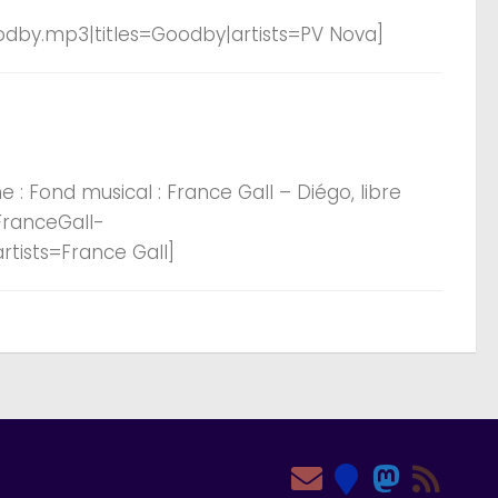
dby.mp3|titles=Goodby|artists=PV Nova]
 : Fond musical : France Gall – Diégo, libre
FranceGall-
rtists=France Gall]