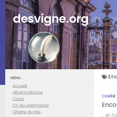
Skip to content
desvigne.org
Blog prin
ÉTI
MENU :
Accueil
Albums photos
CHAÎNE
Cours
Enco
CV du webmaster
Charte du site
… et l’