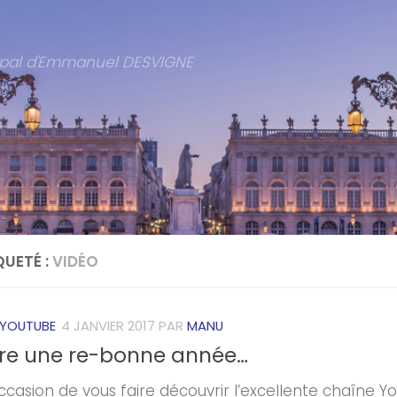
cipal d'Emmanuel DESVIGNE
QUETÉ :
VIDÉO
 YOUTUBE
4 JANVIER 2017
PAR
MANU
re une re-bonne année…
occasion de vous faire découvrir l’excellente chaîne Y