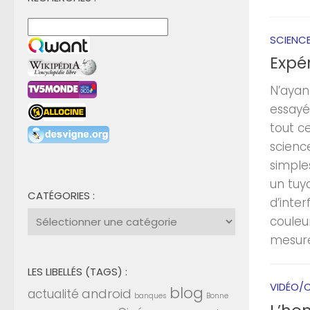
SCIENC
Expér
N’ayant
essayé
tout ce
scienc
simple
un tuya
CATÉGORIES :
d’inte
Catégories
couleu
:
mesurer
LES LIBELLÉS (TAGS) :
VIDÉO/C
blog
android
actualité
banques
Bonne