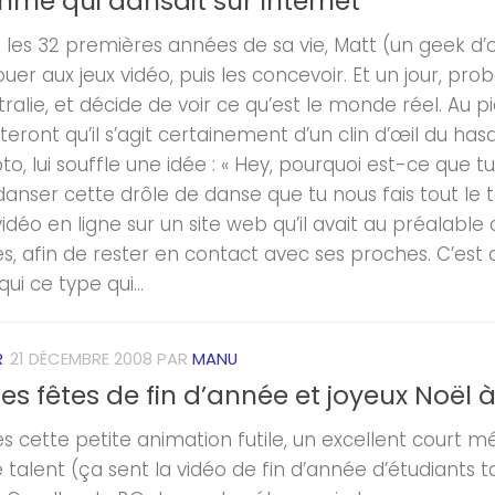
mme qui dansait sur Internet
 les 32 premières années de sa vie, Matt (un geek d’o
jouer aux jeux vidéo, puis les concevoir. Et un jour, pro
ralie, et décide de voir ce qu’est le monde réel. Au p
teront qu’il s’agit certainement d’un clin d’œil du 
o, lui souffle une idée : « Hey, pourquoi est-ce que t
anser cette drôle de danse que tu nous fais tout le tem
vidéo en ligne sur un site web qu’il avait au préalabl
s, afin de rester en contact avec ses proches. C’est
qui ce type qui...
R
21 DÉCEMBRE 2008
PAR
MANU
s fêtes de fin d’année et joyeux Noël 
ès cette petite animation futile, un excellent court
e talent (ça sent la vidéo de fin d’année d’étudiants 