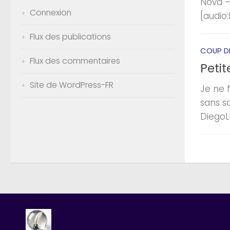
Nova –
Connexion
[audio
Flux des publications
COUP D
Flux des commentaires
Petit
Site de WordPress-FR
Je ne 
sans s
DiegoL