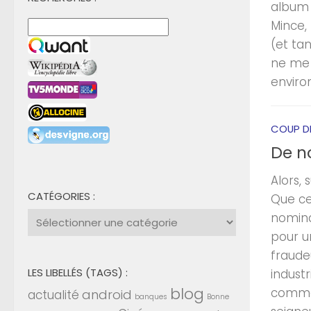
album 
Mince,
(et ta
ne me 
environ
COUP D
De no
Alors,
CATÉGORIES :
Que ce 
Catégories
nomina
:
pour u
fraude
LES LIBELLÉS (TAGS) :
industr
blog
comme 
android
actualité
banques
Bonne