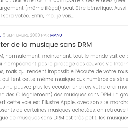
ur dit doit être fait ! Et qu’importe si des études (n
argement (même illégal) peut être bénéfique. Aussi, ap
sera votée. Enfin, moi, je vois...
E
5 SEPTEMBRE 2008
PAR
MANU
ter de la musique sans DRM
M, normalement, maintenant, tout le monde sait ce q
qui n’empêchent pas le piratage des œuvres via Interne
es, mais qui rendent impossible l’écoute de votre mu
t qui lient cette même musique aux numéros de série 
s ne pouvez plus les écouter une fois votre ordi mort 
vec des €, légalement) des musiques sans DRM. La gr
rt cette voie est l’illustre Apple, avec son site marc
bsents de certaines musiques achetées, on retrouve t
gue de musiques sans DRM est très petit, les musiques