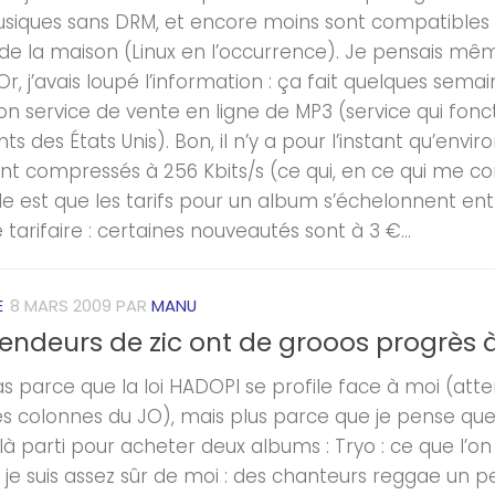
siques sans DRM, et encore moins sont compatibles a
de la maison (Linux en l’occurrence). Je pensais même 
 Or, j’avais loupé l’information : ça fait quelques se
on service de vente en ligne de MP3 (service qui fonc
ts des États Unis). Bon, il n’y a pour l’instant qu’envi
nt compressés à 256 Kbits/s (ce qui, en ce qui me con
e est que les tarifs pour un album s’échelonnent entre
 tarifaire : certaines nouveautés sont à 3 €...
E
8 MARS 2009
PAR
MANU
vendeurs de zic ont de grooos progrès à
s parce que la loi HADOPI se profile face à moi (att
es colonnes du JO), mais plus parce que je pense que 
là parti pour acheter deux albums : Tryo : ce que l’o
 je suis assez sûr de moi : des chanteurs reggae un p