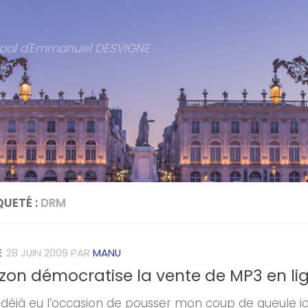
cipal d'Emmanuel DESVIGNE
QUETÉ :
DRM
E
28 JUIN 2009
PAR
MANU
on démocratise la vente de MP3 en li
s déjà eu l’occasion de pousser mon coup de gueule i