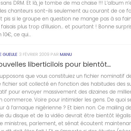
sans DRM. Et là, je tombe de ma chaise !!! L’album 
 les chanteurs sont-ils seulement au courant de ce fai
nt pis si le groupe en question ne mange pas à sa fai
faisais plus trop d’illusion… et pourtant ! Bonne surp
 10€, ce qui...
E GUEULE
3 FÉVRIER 2009
PAR
MANU
uvelles liberticilois pour bientôt…
 supposons que vous constituiez un fichier nominatif de
fichier soit collecté en fonction des habitudes des surf
tif pour envoyer massivement des dizaines de milliers
n commerce. Voire pour intimider les gens. De quoi 
ur à l’arnaque nigérienne ? Et bien non. Ce mailing 
ie du disque et de la vidéo devrait être bientôt légali
ministres, parlement, et sénat écoutent maintenant 