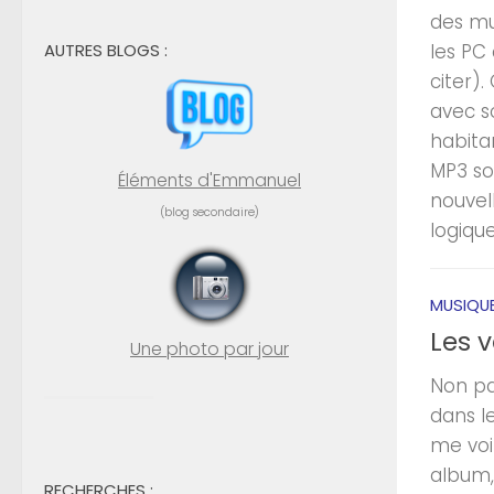
des mu
AUTRES BLOGS :
les PC 
citer).
avec s
habitan
MP3 so
Éléments d'Emmanuel
nouvell
(blog secondaire)
logique
MUSIQU
Les 
Une photo par jour
Non pa
dans l
me voi
album,
RECHERCHES :