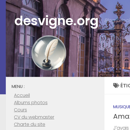
Skip to content
desvigne.org
Blog prin
ÉTI
MENU :
Accueil
Albums photos
MUSIQU
Cours
Amaz
CV du webmaster
Charte du site
J’avai