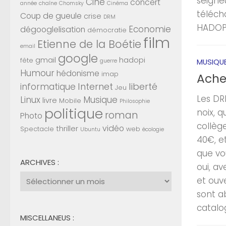
seigne
Ciné
concert
année
chaîne
Chomsky
Cinéma
téléch
Coup de gueule
crise
DRM
HADOPI 
Economie
dégooglelisation
démocratie
film
Etienne de la Boétie
email
google
gmail
hadopi
fête
MUSIQU
guerre
Humour
hédonisme
imap
Ache
Internet
liberté
informatique
Jeu
Les DR
Linux
Musique
livre
Mobile
Philosophie
politique
noix, 
roman
Photo
collèg
vidéo
thriller
Spectacle
web
Ubuntu
écologie
40€, e
que vou
ARCHIVES :
oui, a
Archives
et ouve
:
sont a
catalo
MISCELLANEUS :