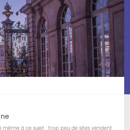
gne
ci même à ce sujet : trop peu de sites vendent