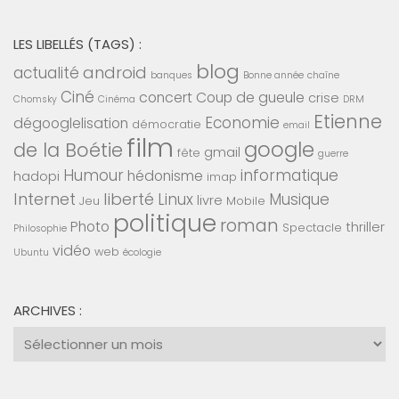
LES LIBELLÉS (TAGS) :
blog
android
actualité
banques
Bonne année
chaîne
Ciné
concert
Coup de gueule
crise
Chomsky
Cinéma
DRM
Etienne
Economie
dégooglelisation
démocratie
email
film
google
de la Boétie
gmail
fête
guerre
Humour
informatique
hédonisme
hadopi
imap
Internet
liberté
Linux
Musique
livre
Jeu
Mobile
politique
roman
Photo
thriller
Spectacle
Philosophie
vidéo
web
Ubuntu
écologie
ARCHIVES :
Archives
: