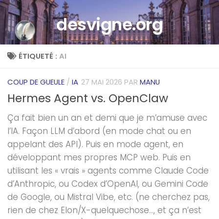
Skip to content
desvigne.org
ÉTIQUETÉ :
AI
COUP DE GUEULE
/
IA
27 MAI 2026
PAR
MANU
Hermes Agent vs. OpenClaw
Ça fait bien un an et demi que je m’amuse avec
l’IA. Façon LLM d’abord (en mode chat ou en
appelant des API). Puis en mode agent, en
développant mes propres MCP web. Puis en
utilisant les « vrais » agents comme Claude Code
d’Anthropic, ou Codex d’OpenAI, ou Gemini Code
de Google, ou Mistral Vibe, etc. (ne cherchez pas,
rien de chez Elon/X-quelquechose…, et ça n’est