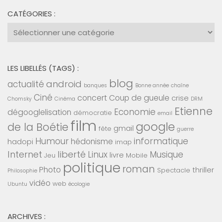
CATÉGORIES :
Catégories
:
LES LIBELLÉS (TAGS) :
blog
android
actualité
banques
Bonne année
chaîne
Ciné
concert
Coup de gueule
crise
Chomsky
Cinéma
DRM
Etienne
Economie
dégooglelisation
démocratie
email
film
google
de la Boétie
gmail
fête
guerre
Humour
informatique
hédonisme
hadopi
imap
Internet
liberté
Linux
Musique
livre
Jeu
Mobile
politique
roman
Photo
thriller
Spectacle
Philosophie
vidéo
web
Ubuntu
écologie
ARCHIVES :