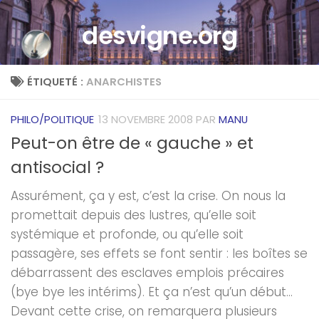
Skip to content
desvigne.org
ÉTIQUETÉ :
ANARCHISTES
PHILO/POLITIQUE
13 NOVEMBRE 2008
PAR
MANU
Peut-on être de « gauche » et
antisocial ?
Assurément, ça y est, c’est la crise. On nous la
promettait depuis des lustres, qu’elle soit
systémique et profonde, ou qu’elle soit
passagère, ses effets se font sentir : les boîtes se
débarrassent des esclaves emplois précaires
(bye bye les intérims). Et ça n’est qu’un début…
Devant cette crise, on remarquera plusieurs