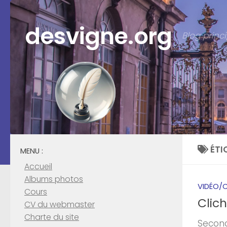
Skip to content
desvigne.org
Blog prin
ÉTI
MENU :
Accueil
Albums photos
VIDÉO/C
Cours
Clich
CV du webmaster
Charte du site
Second