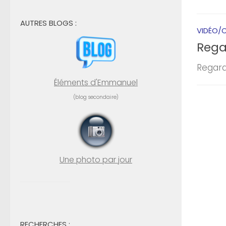
AUTRES BLOGS :
VIDÉO/C
Rega
Regard
Éléments d'Emmanuel
(blog secondaire)
Une photo par jour
RECHERCHES :