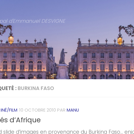
cipal d'Emmanuel DESVIGNE
QUETÉ :
BURKINA FASO
INÉ/FILM
10 OCTOBRE 2010
PAR
MANU
és d’Afrique
 slide d’images en provenance du Burkina Faso… enj