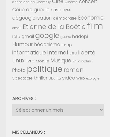
Ciné
concert
année
chaîne
Chomsky
Cinéma
Coup de gueule
crise
DRM
Economie
dégooglelisation
démocratie
film
Etienne de la Boétie
email
google
gmail
hadopi
fête
guerre
Humour
hédonisme
imap
Internet
liberté
informatique
Jeu
Linux
Musique
livre
Mobile
Philosophie
politique
roman
Photo
vidéo
thriller
Spectacle
web
Ubuntu
écologie
ARCHIVES :
Archives
:
MISCELLANEUS :