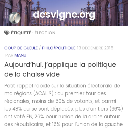
Skip to content
desvigne.org
ÉTIQUETÉ :
ÉLECTION
COUP DE GUEULE
/
PHILO/POLITIQUE
13 DÉCEMBRE 2015
PAR
MANU
Aujourd’hui, j’applique la politique
de la chaise vide
Petit rappel rapide sur la situation électorale de
ma régions (ACAL ?) : au premier tour des
régionales, moins de 50% de votants, et parmi
les 48% qui se sont déplacés, plus d’un tiers (36%)
ont voté FN, 26% pour l’union de la droite autour
des républicains, et 16% pour l’union de la gauche