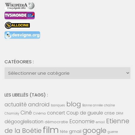
CATÉGORIES :
Catégories
:
LES LIBELLÉS (TAGS) :
blog
android
actualité
banques
Bonne année
chaîne
Ciné
concert
Coup de gueule
crise
Chomsky
Cinéma
DRM
Etienne
Economie
dégooglelisation
démocratie
email
film
google
de la Boétie
gmail
fête
guerre