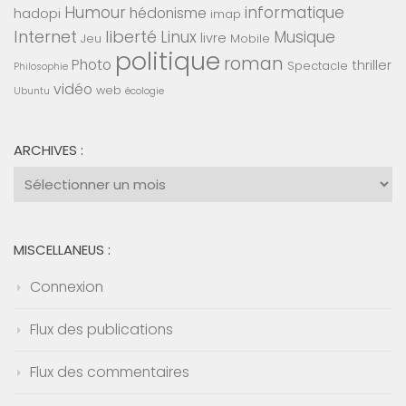
Humour
informatique
hédonisme
hadopi
imap
Internet
liberté
Linux
Musique
livre
Jeu
Mobile
politique
roman
Photo
thriller
Spectacle
Philosophie
vidéo
web
Ubuntu
écologie
ARCHIVES :
Archives
:
MISCELLANEUS :
Connexion
Flux des publications
Flux des commentaires