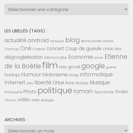
Catégories
:
LES LIBELLÉS (TAGS) :
blog
android
actualité
banques
Bonne année
chaîne
Ciné
concert
Coup de gueule
crise
Chomsky
Cinéma
DRM
Etienne
Economie
dégooglelisation
démocratie
email
film
google
de la Boétie
gmail
fête
guerre
Humour
informatique
hédonisme
hadopi
imap
Internet
liberté
Linux
Musique
livre
Jeu
Mobile
politique
roman
Photo
thriller
Spectacle
Philosophie
vidéo
web
Ubuntu
écologie
ARCHIVES :
Archives