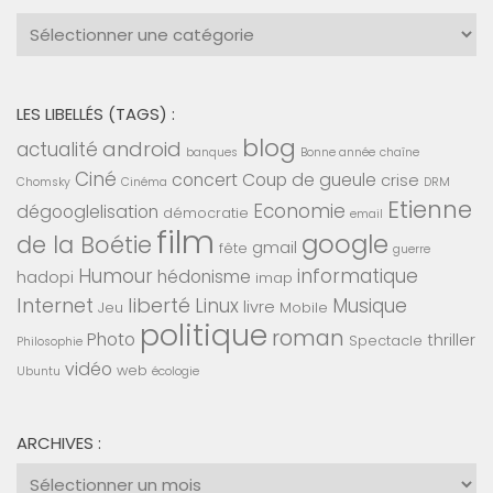
Catégories
:
LES LIBELLÉS (TAGS) :
blog
android
actualité
banques
Bonne année
chaîne
Ciné
concert
Coup de gueule
crise
Chomsky
Cinéma
DRM
Etienne
Economie
dégooglelisation
démocratie
email
film
google
de la Boétie
gmail
fête
guerre
Humour
informatique
hédonisme
hadopi
imap
Internet
liberté
Linux
Musique
livre
Jeu
Mobile
politique
roman
Photo
thriller
Spectacle
Philosophie
vidéo
web
Ubuntu
écologie
ARCHIVES :
Archives