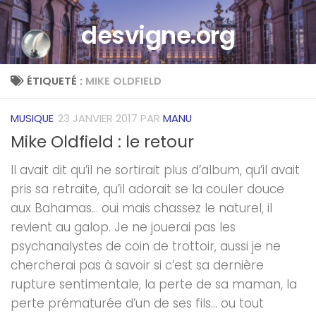
Skip to content
desvigne.org
ÉTIQUETÉ :
MIKE OLDFIELD
MUSIQUE
23 JANVIER 2017
PAR
MANU
Mike Oldfield : le retour
Il avait dit qu’il ne sortirait plus d’album, qu’il avait
pris sa retraite, qu’il adorait se la couler douce
aux Bahamas… oui mais chassez le naturel, il
revient au galop. Je ne jouerai pas les
psychanalystes de coin de trottoir, aussi je ne
chercherai pas à savoir si c’est sa dernière
rupture sentimentale, la perte de sa maman, la
perte prématurée d’un de ses fils… ou tout