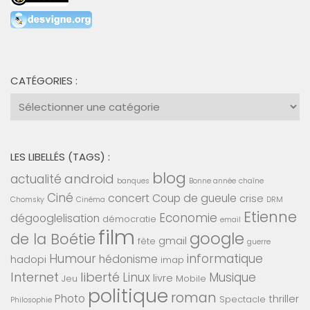
CATÉGORIES :
Catégories
:
LES LIBELLÉS (TAGS) :
blog
android
actualité
banques
Bonne année
chaîne
Ciné
concert
Coup de gueule
crise
Chomsky
Cinéma
DRM
Etienne
Economie
dégooglelisation
démocratie
email
film
google
de la Boétie
gmail
fête
guerre
Humour
informatique
hédonisme
hadopi
imap
Internet
liberté
Linux
Musique
livre
Jeu
Mobile
politique
roman
Photo
thriller
Spectacle
Philosophie