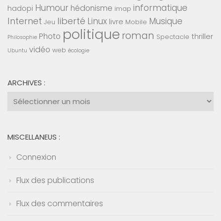
Humour
informatique
hédonisme
hadopi
imap
Internet
liberté
Linux
Musique
livre
Jeu
Mobile
politique
roman
Photo
thriller
Spectacle
Philosophie
vidéo
web
Ubuntu
écologie
ARCHIVES :
Archives
:
MISCELLANEUS :
Connexion
Flux des publications
Flux des commentaires