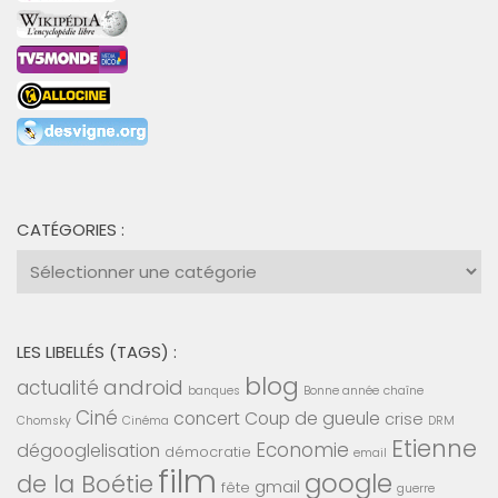
CATÉGORIES :
Catégories
:
LES LIBELLÉS (TAGS) :
blog
android
actualité
banques
Bonne année
chaîne
Ciné
concert
Coup de gueule
crise
Chomsky
Cinéma
DRM
Etienne
Economie
dégooglelisation
démocratie
email
film
google
de la Boétie
gmail
fête
guerre