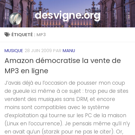
Skip to content
desvigne.org
ÉTIQUETÉ :
MP3
MUSIQUE
28 JUIN 2009
PAR
MANU
Amazon démocratise la vente de
MP3 en ligne
J’avais déjà eu l’occasion de pousser mon coup
de gueule ici même à ce sujet : trop peu de sites
vendent des musiques sans DRM, et encore
moins sont compatibles avec le système
d’exploitation qui tourne sur les PC de la maison
(Linux en l’occurrence). Je pensais même qu’il n’y
en avait qu’un (starzik pour ne pas le citer). Or,