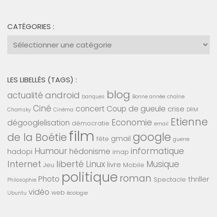
CATÉGORIES :
Catégories
:
LES LIBELLÉS (TAGS) :
blog
android
actualité
banques
Bonne année
chaîne
Ciné
concert
Coup de gueule
crise
Chomsky
Cinéma
DRM
Etienne
Economie
dégooglelisation
démocratie
email
film
google
de la Boétie
gmail
fête
guerre
Humour
informatique
hédonisme
hadopi
imap
Internet
liberté
Linux
Musique
livre
Jeu
Mobile
politique
roman
Photo
thriller
Spectacle
Philosophie
vidéo
web
Ubuntu
écologie