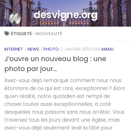
Skip to content
desvigne.org
ÉTIQUETÉ :
NOUVEAUTÉ
INTERNET
/
NEWS
/
PHOTO
2 JANVIER 2010
PAR
MANU
J’ouvre un nouveau blog : une
photo par jour…
Avez-vous déjà remarqué comment nous nous
étonnons de ce qui est rare, exceptionnel ? Alors
qu’en réalité, notre quotidien est rempli de
choses toutes aussi exceptionnelles, à coté
desquelles nous passons sans nous arrêter. Vous
traversez tous les jours devant une église, mais
avez-vous déjà seulement levé la tête pour