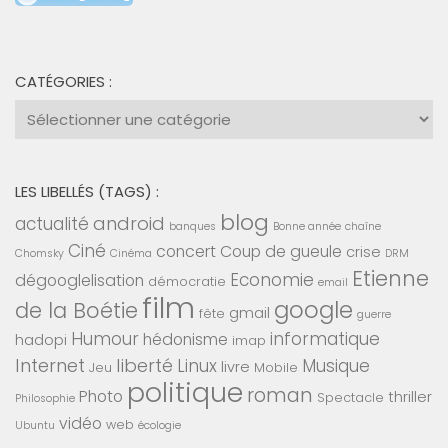
CATÉGORIES :
Catégories
:
LES LIBELLÉS (TAGS) :
blog
android
actualité
banques
Bonne année
chaîne
Ciné
concert
Coup de gueule
crise
Chomsky
Cinéma
DRM
Etienne
Economie
dégooglelisation
démocratie
email
film
google
de la Boétie
gmail
fête
guerre
Humour
informatique
hédonisme
hadopi
imap
Internet
liberté
Linux
Musique
livre
Jeu
Mobile
politique
roman
Photo
thriller
Spectacle
Philosophie
vidéo
web
Ubuntu
écologie