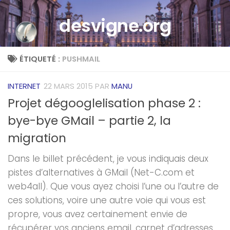
Skip to content
desvigne.org
ÉTIQUETÉ :
PUSHMAIL
INTERNET
22 MARS 2015
PAR
MANU
Projet dégooglelisation phase 2 :
bye-bye GMail – partie 2, la
migration
Dans le billet précédent, je vous indiquais deux
pistes d’alternatives à GMail (Net-C.com et
web4all). Que vous ayez choisi l’une ou l’autre de
ces solutions, voire une autre voie qui vous est
propre, vous avez certainement envie de
récupérer vos anciens email, carnet d’adresses,