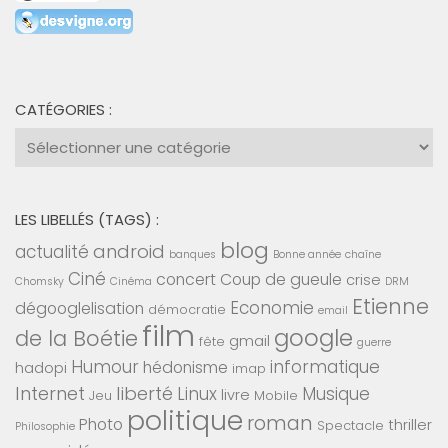
CATÉGORIES :
Catégories
:
LES LIBELLÉS (TAGS) :
blog
android
actualité
banques
Bonne année
chaîne
Ciné
concert
Coup de gueule
crise
Chomsky
Cinéma
DRM
Etienne
Economie
dégooglelisation
démocratie
email
film
google
de la Boétie
gmail
fête
guerre
Humour
informatique
hédonisme
hadopi
imap
Internet
liberté
Linux
Musique
livre
Jeu
Mobile
politique
roman
Photo
thriller
Spectacle
Philosophie