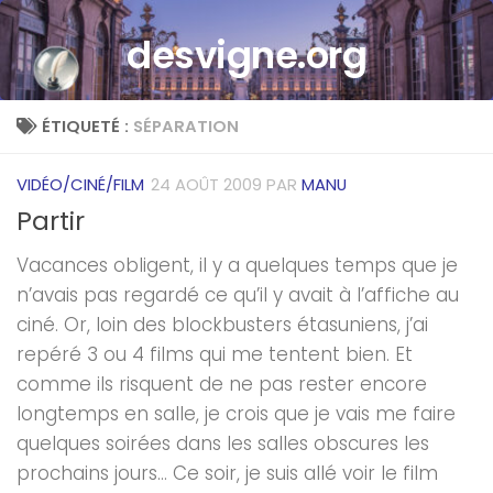
Skip to content
desvigne.org
ÉTIQUETÉ :
SÉPARATION
VIDÉO/CINÉ/FILM
24 AOÛT 2009
PAR
MANU
Partir
Vacances obligent, il y a quelques temps que je
n’avais pas regardé ce qu’il y avait à l’affiche au
ciné. Or, loin des blockbusters étasuniens, j’ai
repéré 3 ou 4 films qui me tentent bien. Et
comme ils risquent de ne pas rester encore
longtemps en salle, je crois que je vais me faire
quelques soirées dans les salles obscures les
prochains jours… Ce soir, je suis allé voir le film