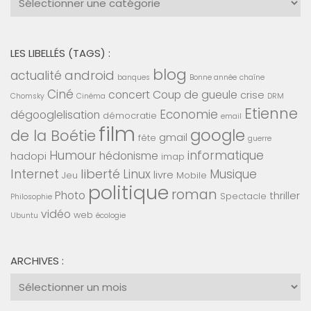
:
LES LIBELLÉS (TAGS) :
blog
android
actualité
banques
Bonne année
chaîne
Ciné
concert
Coup de gueule
crise
Chomsky
Cinéma
DRM
Etienne
Economie
dégooglelisation
démocratie
email
film
google
de la Boétie
gmail
fête
guerre
Humour
informatique
hédonisme
hadopi
imap
Internet
liberté
Linux
Musique
livre
Jeu
Mobile
politique
roman
Photo
thriller
Spectacle
Philosophie
vidéo
web
Ubuntu
écologie
ARCHIVES :
Archives
: