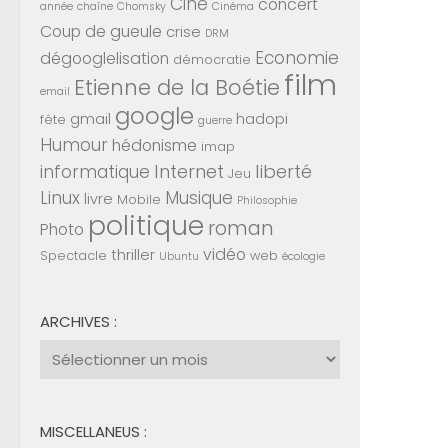
Ciné
concert
année
chaîne
Chomsky
Cinéma
Coup de gueule
crise
DRM
Economie
dégooglelisation
démocratie
film
Etienne de la Boétie
email
google
gmail
hadopi
fête
guerre
Humour
hédonisme
imap
Internet
liberté
informatique
Jeu
Linux
Musique
livre
Mobile
Philosophie
politique
roman
Photo
vidéo
thriller
Spectacle
web
Ubuntu
écologie
ARCHIVES :
Archives
:
MISCELLANEUS :