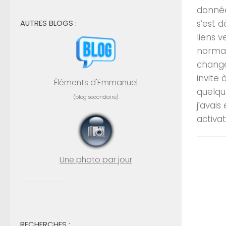
donnée
AUTRES BLOGS :
s’est d
liens v
normal
changé 
invite 
Éléments d'Emmanuel
quelqu
(blog secondaire)
j’avai
activat
Une photo par jour
RECHERCHES :