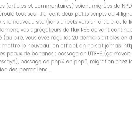
s (articles et commentaires) soient migrées de NPDS
éroulé tout seul. J’ai écrit deux petits scripts de 4 li
ers le nouveau site (liens directs vers un article, et le 
ement, vos agrégateurs de flux RSS doivent continue
(au pire, vous avez reçu les 20 derniers articles en d
à mettre le nouveau lien officiel, on ne sait jamais :ht
es peaux de bananes : passage en UTF-8 (ça n’avait 
s essayé), passage de php4 en php5, migration chez 1
ion des permaliens...