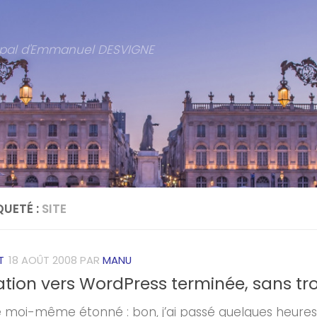
cipal d'Emmanuel DESVIGNE
QUETÉ :
SITE
T
18 AOÛT 2008
PAR
MANU
ation vers WordPress terminée, sans tr
té moi-même étonné : bon, j’ai passé quelques heure