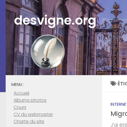
Skip to content
desvigne.org
Blog prin
ÉTI
MENU :
Accueil
Albums photos
INTERNE
Cours
Migr
CV du webmaster
Charte du site
J’ai é