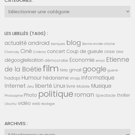
CATÉGORIES :
Catégories
:
LES LIBELLÉS (TAGS) :
blog
android
actualité
banques
Bonne année
chaîne
Ciné
concert
Coup de gueule
crise
Chomsky
Cinéma
DRM
Etienne
Economie
dégooglelisation
démocratie
email
film
google
de la Boétie
gmail
fête
guerre
Humour
informatique
hédonisme
hadopi
imap
Internet
liberté
Linux
Musique
livre
Jeu
Mobile
politique
roman
Photo
thriller
Spectacle
Philosophie
vidéo
web
Ubuntu
écologie
ARCHIVES :
Archives