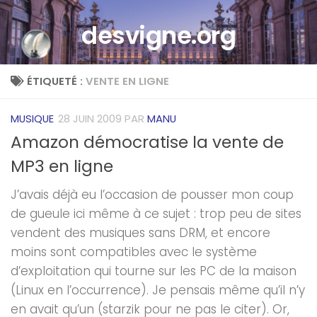
Skip to content
desvigne.org
ÉTIQUETÉ :
VENTE EN LIGNE
MUSIQUE
28 JUIN 2009
PAR
MANU
Amazon démocratise la vente de
MP3 en ligne
J’avais déjà eu l’occasion de pousser mon coup
de gueule ici même à ce sujet : trop peu de sites
vendent des musiques sans DRM, et encore
moins sont compatibles avec le système
d’exploitation qui tourne sur les PC de la maison
(Linux en l’occurrence). Je pensais même qu’il n’y
en avait qu’un (starzik pour ne pas le citer). Or,