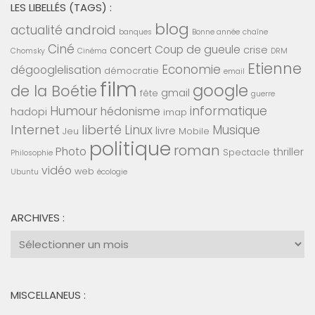
LES LIBELLÉS (TAGS) :
blog
android
actualité
banques
Bonne année
chaîne
Ciné
concert
Coup de gueule
crise
Chomsky
Cinéma
DRM
Etienne
Economie
dégooglelisation
démocratie
email
film
google
de la Boétie
gmail
fête
guerre
Humour
informatique
hédonisme
hadopi
imap
Internet
liberté
Linux
Musique
livre
Jeu
Mobile
politique
roman
Photo
thriller
Spectacle
Philosophie
vidéo
web
Ubuntu
écologie
ARCHIVES :
Archives
:
MISCELLANEUS :