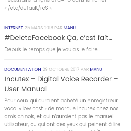
nécessaire la ligne UTC=no dans le fichier
« /etc/default/rcS ».
INTERNET
25 MARS 2018
PAR
MANU
#DeleteFacebook Ça, c’est fait…
Depuis le temps que je voulais le faire…
DOCUMENTATION
29 OCTOBRE 2017
PAR
MANU
Incutex – Digital Voice Recorder –
User Manual
Pour ceux qui auraient acheté un enregistreur
vocal « low cost » de marque Incutex chez nos
amis chinois, et qui n’auraient pas le manuel
utilisateur, ou qui ont des yeux qui peinent à lire