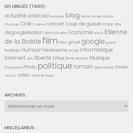
LES LIBELLÉS (TAGS) :
blog
android
actualité
banques
Bonne année
chaîne
Ciné
concert
Coup de gueule
crise
Chomsky
Cinéma
DRM
Etienne
Economie
dégooglelisation
démocratie
email
film
google
de la Boétie
gmail
fête
guerre
Humour
informatique
hédonisme
hadopi
imap
Internet
liberté
Linux
Musique
livre
Jeu
Mobile
politique
roman
Photo
thriller
Spectacle
Philosophie
vidéo
web
Ubuntu
écologie
ARCHIVES :
Archives
:
MISCELLANEUS :