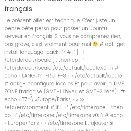
français
Le présent billet est technique. C’est juste un
pense bête perso pour passer un Ubuntu
serveur en français. Si vous ne comprenez rien,
pas grave, c’est vraiment pour moi
# apt-get
install language-pack-fr # if [ -f
/etc/default/locale ] ; then cp -f
/etc/default/locale /etc/default/locale.v0 ; fi #
echo « LANG=fr_FR.UTF-8 » > /etc/default/locale
# dpkg-reconfigure locales Et pour avoir la TIME
ZONE française (GMT+1 l’hiver, et GMT+2 l’été) : #
echo « TZ=\ »Europe/Paris\ » » >>
/etc/environment # if [ -f /etc/timezone ]; then
cp -f /etc/timezone /etc/timezone.v0; fi # echo
« Europe/Paris » > /etc/timezone Et ajouter si