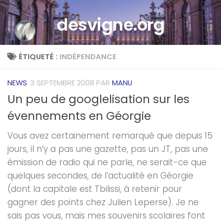
Skip to content
desvigne.org
ÉTIQUETÉ :
INDÉPENDANCE
NEWS
3 SEPTEMBRE 2008
PAR
MANU
Un peu de googlelisation sur les
évennements en Géorgie
Vous avez certainement remarqué que depuis 15
jours, il n’y a pas une gazette, pas un JT, pas une
émission de radio qui ne parle, ne serait-ce que
quelques secondes, de l’actualité en Géorgie
(dont la capitale est Tbilissi, à retenir pour
gagner des points chez Julien Leperse). Je ne
sais pas vous, mais mes souvenirs scolaires font