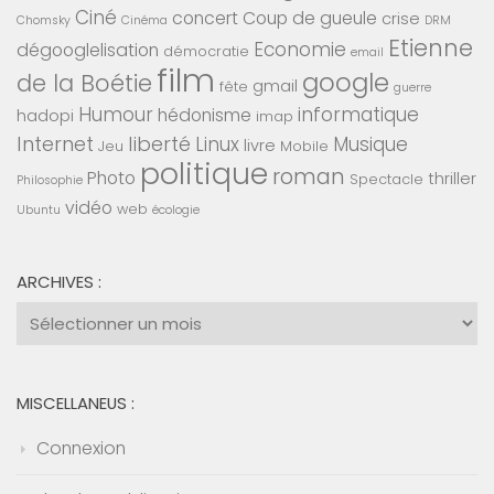
Ciné
concert
Coup de gueule
crise
Chomsky
Cinéma
DRM
Etienne
Economie
dégooglelisation
démocratie
email
film
google
de la Boétie
gmail
fête
guerre
Humour
informatique
hédonisme
hadopi
imap
Internet
liberté
Linux
Musique
livre
Jeu
Mobile
politique
roman
Photo
thriller
Spectacle
Philosophie
vidéo
web
Ubuntu
écologie
ARCHIVES :
Archives
:
MISCELLANEUS :
Connexion