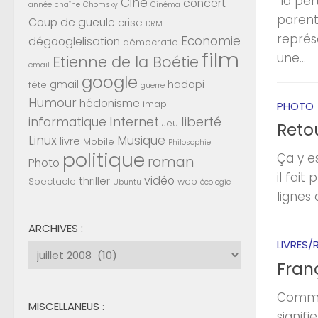
"la pe
Ciné
concert
année
chaîne
Chomsky
Cinéma
parent
Coup de gueule
crise
DRM
représ
Economie
dégooglelisation
démocratie
film
une...
Etienne de la Boétie
email
google
gmail
hadopi
fête
guerre
Humour
hédonisme
imap
PHOTO
Internet
liberté
informatique
Jeu
Reto
Linux
Musique
livre
Mobile
Philosophie
politique
Ça y e
roman
Photo
il fait
vidéo
thriller
Spectacle
web
Ubuntu
écologie
lignes 
ARCHIVES :
LIVRES/
Archives
Franç
:
Comme 
MISCELLANEUS :
signif