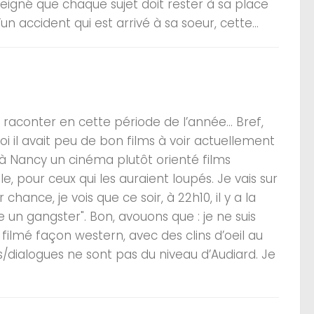
seigné que chaque sujet doit rester à sa place
un accident qui est arrivé à sa soeur, cette...
à raconter en cette période de l’année… Bref,
 il avait peu de bon films à voir actuellement
t à Nancy un cinéma plutôt orienté films
le, pour ceux qui les auraient loupés. Je vais sur
hance, je vois que ce soir, à 22h10, il y a la
e un gangster". Bon, avouons que : je ne suis
 filmé façon western, avec des clins d’oeil au
s/dialogues ne sont pas du niveau d’Audiard. Je