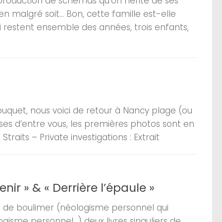
eproduction de schémas qu’on hérite de ses
en malgré soit… Bon, cette famille est-elle
ui restent ensemble des années, trois enfants,
Touquet, nous voici de retour à Nancy plage (ou
ieuses d’entre vous, les premières photos sont en
traits – Private investigations : Extrait
ir » & « Derrière l’épaule »
s de boulimer (néologisme personnel qui
ogisme personnel…) deux livres singuliers de