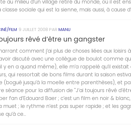
e au milieu d’un village retiré du monde, où il est en
 classe sociale qui est la sienne, mais aussi, à cause d’
INÉ/FILM
9 JUILLET 2008
PAR
MANU
toujours rêvé d’être un gangster
marrant comment j’ai plus de choses liées aux loisirs 
avoir discuté avec une collègue de boulot comme quoi
 il y en a quand même), elle m’a rappelé qu’il existai
rs, qui ressortait de bons films durant la saison estiva
te (bogué jusqu’à la moelle entre parenthèses), et par c
e séance pour la diffusion de "J’ai toujours rêvé d’êtr
er fan d’Edouard Baer ; c’est un film en noir & blanc,
 muet ; le rythme n’est pas super rapide ; et les gag
 qu’à ce...