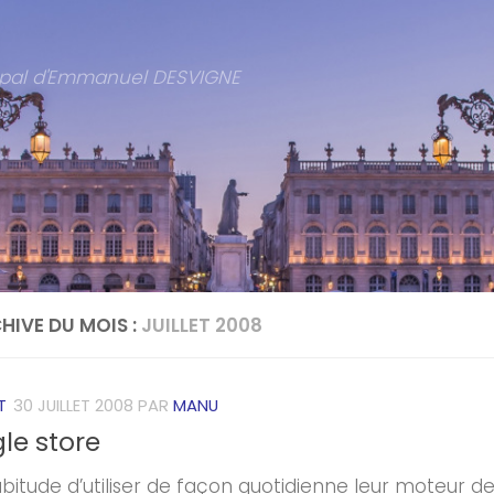
cipal d'Emmanuel DESVIGNE
HIVE DU MOIS :
JUILLET 2008
T
30 JUILLET 2008
PAR
MANU
le store
habitude d’utiliser de façon quotidienne leur moteur d