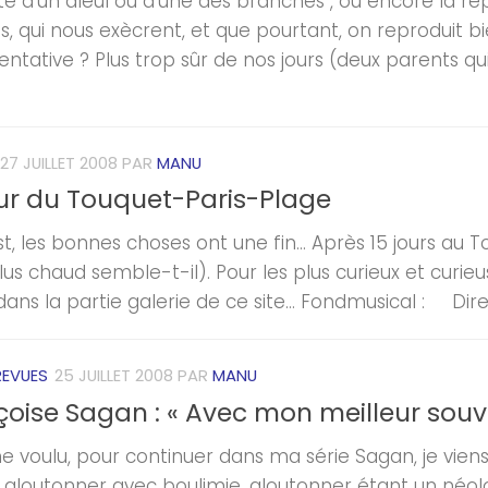
rte d’un aïeul ou d’une des branches", ou encore la r
s, qui nous exècrent, et que pourtant, on reproduit bi
entative ? Plus trop sûr de nos jours (deux parents q
27 JUILLET 2008
PAR
MANU
ur du Touquet-Paris-Plage
st, les bonnes choses ont une fin… Après 15 jours au 
 plus chaud semble-t-il). Pour les plus curieux et cur
dans la partie galerie de ce site… Fondmusical : Dire S
REVUES
25 JUILLET 2008
PAR
MANU
oise Sagan : « Avec mon meilleur souven
voulu, pour continuer dans ma série Sagan, je vien
ie gloutonner avec boulimie, gloutonner étant un néol