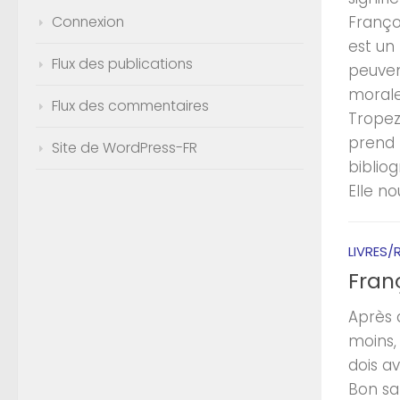
Franço
Connexion
est un 
Flux des publications
peuven
morales
Flux des commentaires
Tropez…
prend l
Site de WordPress-FR
biblio
Elle no
LIVRES/
Fran
Après a
moins, 
dois a
Bon san