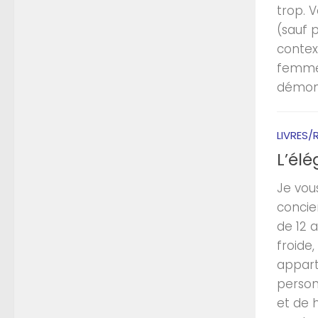
trop. V
(sauf 
context
femme 
démontr
LIVRES/
L’él
Je vou
concie
de 12 
froide,
appart
person
et de 