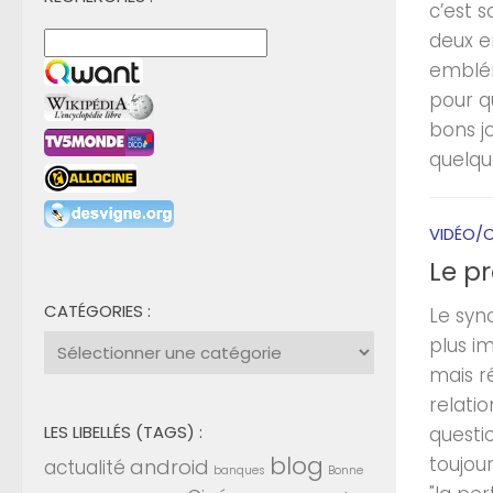
c’est 
deux e
emblém
pour qu
bons jo
quelque
VIDÉO/C
Le pr
CATÉGORIES :
Le syno
Catégories
plus im
:
mais ré
relati
LES LIBELLÉS (TAGS) :
questi
blog
toujou
android
actualité
banques
Bonne