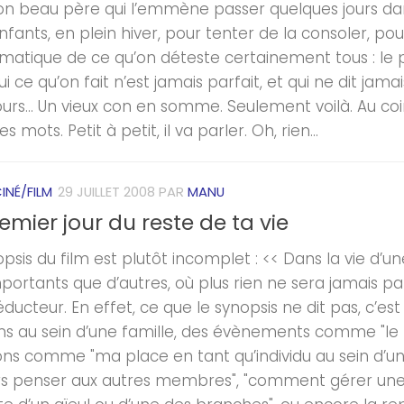
son beau père qui l’emmène passer quelques jours d
nfants, en plein hiver, pour tenter de la consoler, pou
atique de ce qu’on déteste certainement tous : le pat
i ce qu’on fait n’est jamais parfait, et qui ne dit jama
urs… Un vieux con en somme. Seulement voilà. Au coin d
s mots. Petit à petit, il va parler. Oh, rien...
INÉ/FILM
29 JUILLET 2008
PAR
MANU
emier jour du reste de ta vie
psis du film est plutôt incomplet : << Dans la vie d’un
portants que d’autres, où plus rien ne sera jamais par
ducteur. En effet, ce que le synopsis ne dit pas, c’est 
ons au sein d’une famille, des évènements comme "le p
ons comme "ma place en tant qu’individu au sein d’une 
rs penser aux autres membres", "comment gérer une 