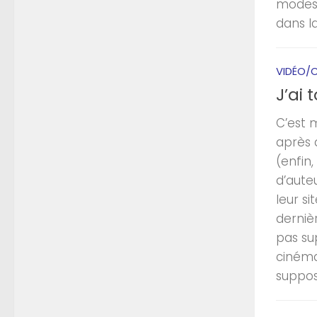
modest
dans la
VIDÉO/C
J’ai 
C’est 
après 
(enfin,
d’auteu
leur si
dernièr
pas sup
cinéma
suppose