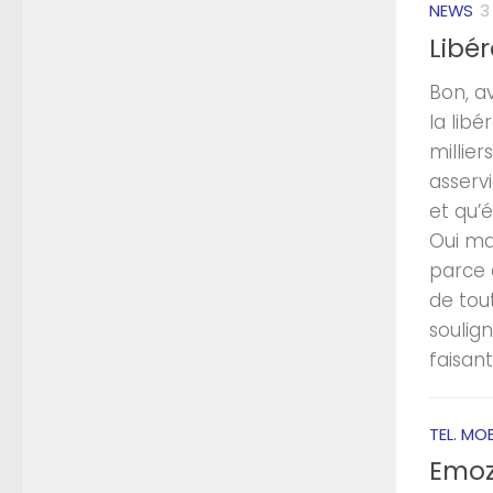
NEWS
3
Libér
Bon, av
la lib
millier
asserv
et qu’
Oui mai
parce q
de tou
soulig
faisant
TEL. MOB
Emoz