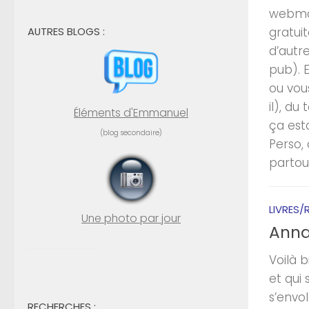
webmail
AUTRES BLOGS :
gratui
d’autre
pub). 
ou vou
il), du
Éléments d'Emmanuel
ça est
(blog secondaire)
Perso,
partout.
LIVRES/
Une photo par jour
Anna
Voilà b
et qui
s’envol
RECHERCHES :