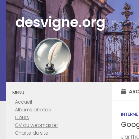
Skip to content
desvigne.org
Blog prin
ARC
MENU :
Accueil
Albums photos
INTERNE
Cours
Goog
CV du webmaster
Charte du site
J’ai l’