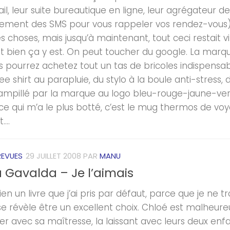
, leur suite bureautique en ligne, leur agrégateur de 
tement des SMS pour vous rappeler vos rendez-vous), ce
s choses, mais jusqu’à maintenant, tout ceci restait vi
Et bien ça y est. On peut toucher du google. La marq
s pourrez achetez tout un tas de bricoles indispensab
 tee shirt au parapluie, du stylo à la boule anti-stress
ampillé par la marque au logo bleu-rouge-jaune-vert (
 ce qui m’a le plus botté, c’est le mug thermos de v
...
REVUES
29 JUILLET 2008
PAR
MANU
 Gavalda – Je l’aimais
ien un livre que j’ai pris par défaut, parce que je ne tr
 se révèle être un excellent choix. Chloé est malheure
er avec sa maîtresse, la laissant avec leurs deux enfa