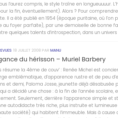
ous l’aurez compris, le style traîne en longueuuuur. L’
pour la fin, éventuellement). Alors ? Pour comprendre,
e. Il a été publié en 1954 (époque puritaine, où l’on pu
au foyer parfaite), par une demoiselle de bonne famil
e quelques talents d’introspection, dans un univers de
REVUES
18 JUILLET 2008
PAR
MANU
égance du hérisson – Muriel Barbery
s résume la 4ème de couv’ : Renée Michel est concie
rge emblématique, d’apparence rustre et de peu d’e
ans et demi, Paloma Josse, jeunette déjà désabusée p
 qui a décidé une chose : à la fin de l’année scolaire, e
ement. Seulement, derrière l’apparence simple et s
ne autodidacte très riche, plus instruite et lumineus
haute société) qui habitent l’immeuble. Mais à cause 