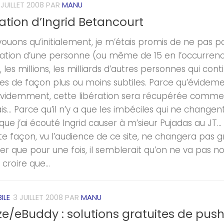
 JUILLET 2008
PAR
MANU
ation d’Ingrid Betancourt
ouons qu’initialement, je m’étais promis de ne pas pos
ération d’une personne (ou même de 15 en l’occurren
s, les millions, les milliards d’autres personnes qui con
ies de façon plus ou moins subtiles. Parce qu’évideme
évidemment, cette libération sera récupérée comme a
s… Parce qu’il n’y a que les imbéciles qui ne changent
ue j’ai écouté Ingrid causer à m’sieur Pujadas au JT… 
te façon, vu l’audience de ce site, ne changera pas
ner que pour une fois, il semblerait qu’on ne va pas 
 croire que...
ILE
3 JUILLET 2008
PAR
MANU
e/eBuddy : solutions gratuites de pus