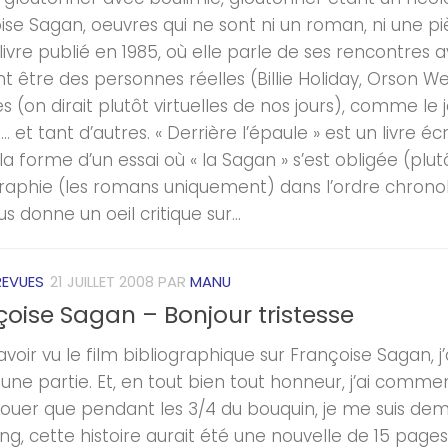
ise Sagan, oeuvres qui ne sont ni un roman, ni une pi
livre publié en 1985, où elle parle de ses rencontres a
t être des personnes réelles (Billie Holiday, Orson We
 (on dirait plutôt virtuelles de nos jours), comme le jeu
 et tant d’autres. « Derrière l’épaule » est un livre éc
a forme d’un essai où « la Sagan » s’est obligée (plutô
graphie (les romans uniquement) dans l’ordre chrono
us donne un oeil critique sur...
REVUES
21 JUILLET 2008
PAR
MANU
çoise Sagan – Bonjour tristesse
voir vu le film bibliographique sur Françoise Sagan, j’
une partie. Et, en tout bien tout honneur, j’ai commenc
vouer que pendant les 3/4 du bouquin, je me suis deman
g, cette histoire aurait été une nouvelle de 15 pages, 